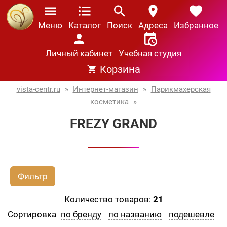
Меню
Каталог
Поиск
Адреса
Избранное
Личный кабинет
Учебная студия
Корзина
vista-centr.ru
»
Интернет-магазин
»
Парикмахерская
косметика
»
FREZY GRAND
Фильтр
Количество товаров:
21
Сортировка
по бренду
по названию
подешевле