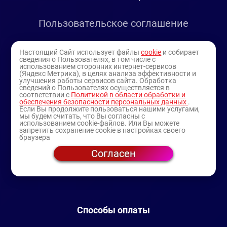
Пользовательское соглашение
Мастерам салонов
Настоящий Сайт использует файлы
cookie
и собирает
сведения о Пользователях, в том числе с
использованием сторонних интернет-сервисов
(Яндекс Метрика), в целях анализа эффективности и
Учебный центр
улучшения работы сервисов сайта. Обработка
сведений о Пользователях осуществляется в
соответствии с
Политикой в области обработки и
обеспечения безопасности персональных данных
.
Прайсы
Если Вы продолжите пользоваться нашими услугами,
мы будем считать, что Вы согласны с
использованием cookie-файлов. Или Вы можете
запретить сохранение cookie в настройках своего
Бонусная система
браузера
Согласен
Добавить анкету мастера
Способы оплаты