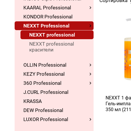
Сортировка
KAARAL Professional
KONDOR Professional
NEXXT Professional
NEXXT professional
NEXXT professional
красители
OLLIN Professional
KEZY Professional
360 Professional
J.CURL Professional
NEXXT 1 ф
KRASSA
Гель-импла
350 мл (21
DEW Professional
LUXOR Professional