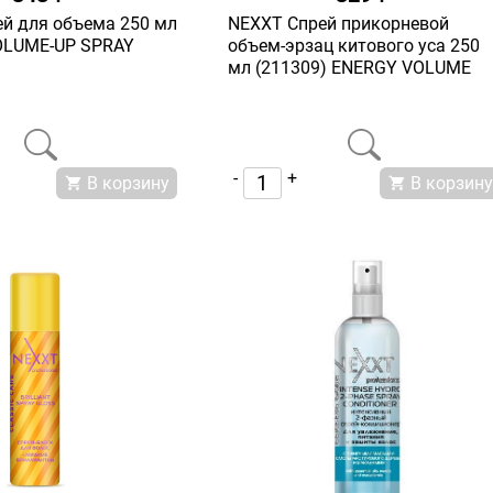
й для объема 250 мл
NEXXT Спрей прикорневой
VOLUME-UP SPRAY
объем-эрзац китового уса 250
мл (211309) ENERGY VOLUME
-
+
В корзину
В корзину