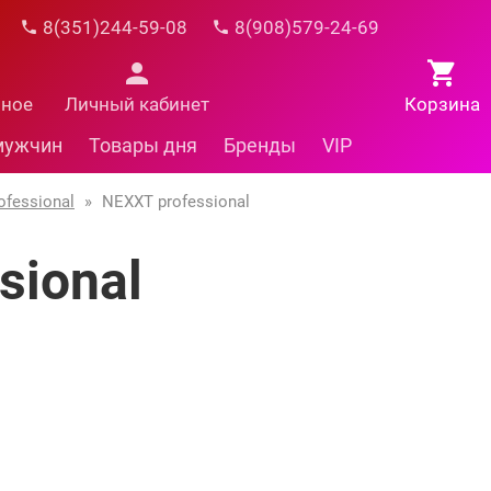
8(351)244-59-08
8(908)579-24-69
нное
Личный кабинет
Корзина
мужчин
Товары дня
Бренды
VIP
fessional
»
NEXXT professional
sional