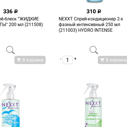
336
310
a
a
ей-блеск “ЖИДКИЕ
NEXXT Спрей-кондиционер 2-х
Ы" 200 мл (211508)
фазный интенсивный 250 мл
(211003) HYDRO INTENSE
-
+
В корзину
В корзину