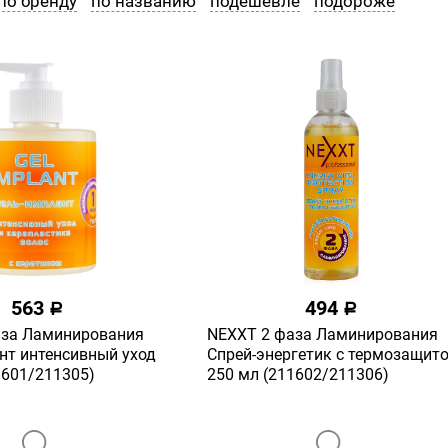
по бренду
по названию
подешевле
подороже
563
494
a
a
аза Ламинирования
NEXXT 2 фаза Ламинирования
нт интенсивный уход
Спрей-энергетик с термозащит
1601/211305)
250 мл (211602/211306)