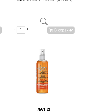
-
+
В корзину
361
a