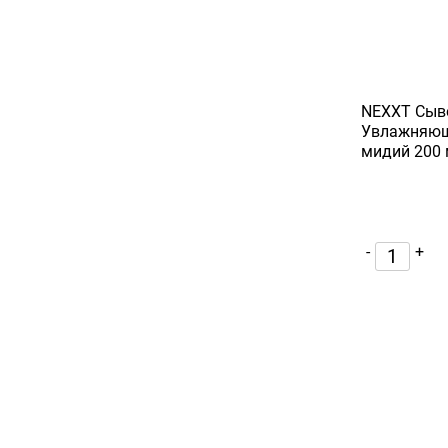
NEXXT Сыв
Увлажняющ
мидий 200 
-
+