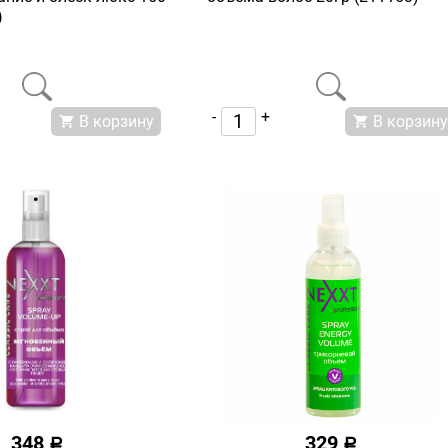
)
-
+
В корзину
В корзину
348
329
a
a