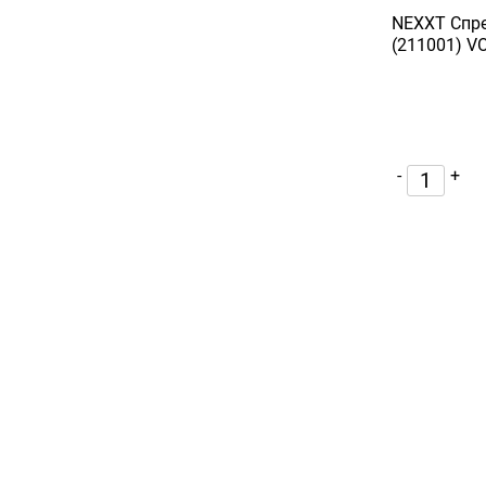
NEXXT Спре
(211001) 
-
+