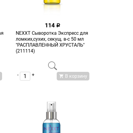
114
a
ая
NEXXT Сыворотка Экспресс для
ломких,сухих, секущ. в-с 50 мл
"РАСПЛАВЛЕННЫЙ ХРУСТАЛЬ"
(211114)
-
+
В корзину