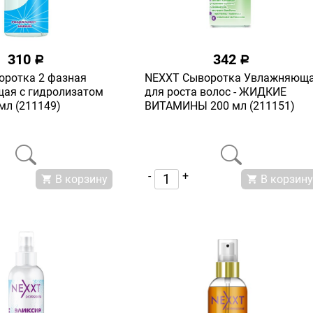
310
342
a
a
оротка 2 фазная
NEXXT Сыворотка Увлажняющ
ая с гидролизатом
для роста волос - ЖИДКИЕ
мл (211149)
ВИТАМИНЫ 200 мл (211151)
-
+
В корзину
В корзину