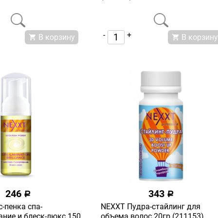
-
+
В корзину
В корзину
246
343
a
a
-пенка спа-
NEXXT Пудра-стайлинг для
ние и блеск-люкс 150
объема волос 20гр (211153)