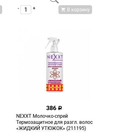
-
+
В корзину
386
a
NEXXT Молочко-спрей
Термозащитное для разгл. волос
«ЖИДКИЙ УТЮЖОК» (211195)