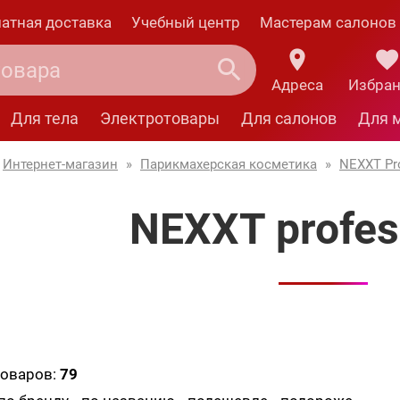
атная доставка
Учебный центр
Мастерам салонов
Адреса
Избра
Для тела
Электротовары
Для салонов
Для 
Интернет-магазин
»
Парикмахерская косметика
»
NEXXT Pro
NEXXT profes
товаров:
79