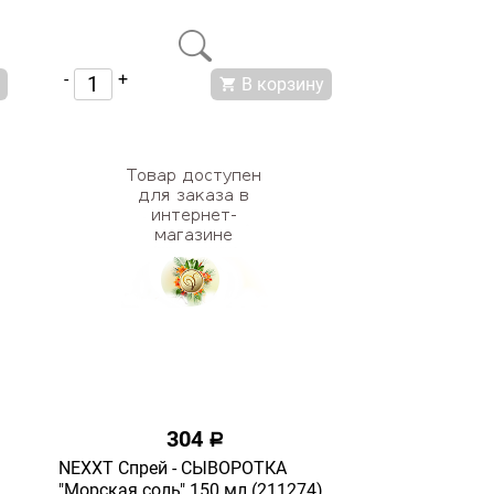
-
+
В корзину
304
a
NEXXT Спрей - СЫВОРОТКА
"Морская соль" 150 мл (211274)