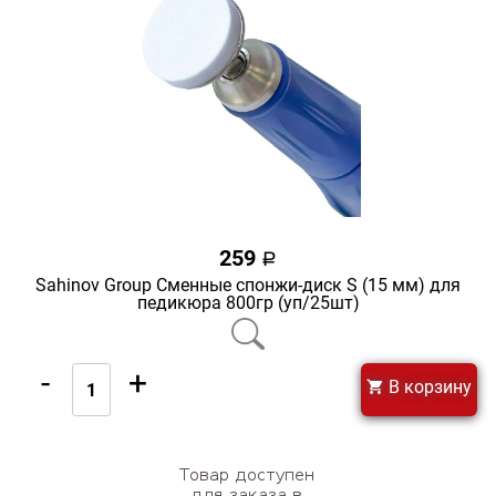
259
a
Sahinov Group Сменные спонжи-диск S (15 мм) для
педикюра 800гр (уп/25шт)
-
+
В корзину