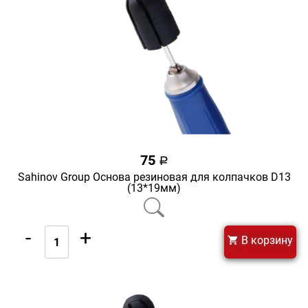
75
a
Sahinov Group Основа резиновая для колпачков D13
(13*19мм)
-
+
В корзину