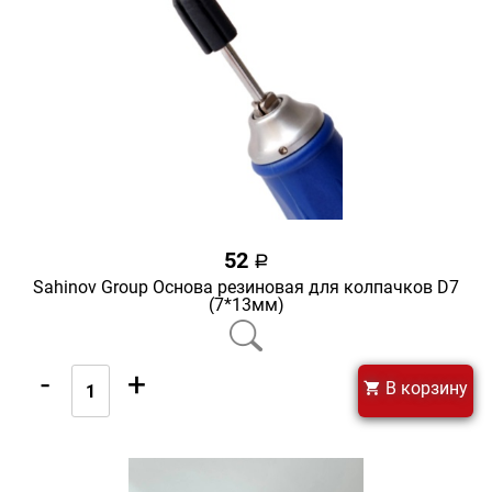
52
a
Sahinov Group Основа резиновая для колпачков D7
(7*13мм)
-
+
В корзину