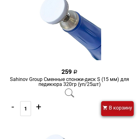
259
a
Sahinov Group Сменные спонжи-диск S (15 мм) для
педикюра 320гр (уп/25шт)
-
+
В корзину