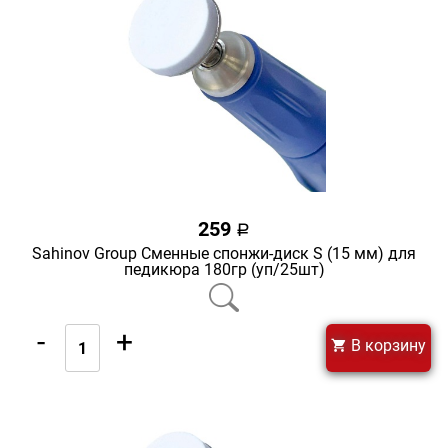
259
a
Sahinov Group Сменные спонжи-диск S (15 мм) для
педикюра 180гр (уп/25шт)
-
+
В корзину