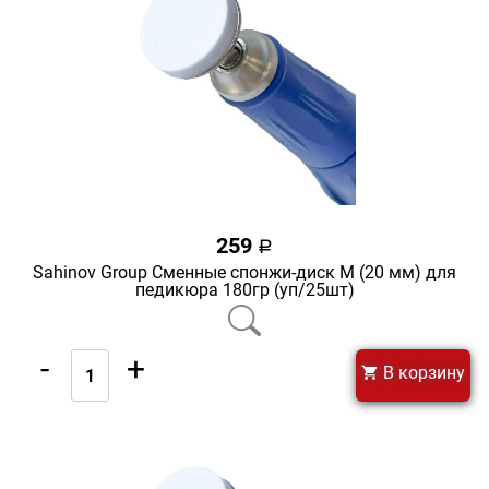
259
a
Sahinov Group Сменные спонжи-диск M (20 мм) для
педикюра 180гр (уп/25шт)
-
+
В корзину