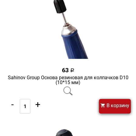
63
a
Sahinov Group Основа резиновая для колпачков D10
(10*15 мм)
-
+
В корзину