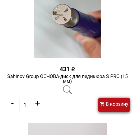
431
a
Sahinov Group ОСНОВА-диск для педикюра S PRO (15
мм)
-
+
В корзину