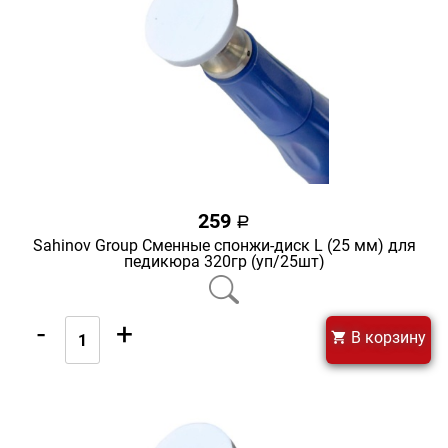
259
a
Sahinov Group Сменные спонжи-диск L (25 мм) для
педикюра 320гр (уп/25шт)
-
+
В корзину