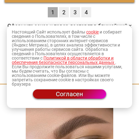
1
2
3
4
Оформите заказ и товар доставят в ближайший к
Настоящий Сайт использует файлы
cookie
и собирает
вам
магазин
или по адресу.
сведения о Пользователях, в том числе с
использованием сторонних интернет-сервисов
(Яндекс Метрика), в целях анализа эффективности и
улучшения работы сервисов сайта. Обработка
сведений о Пользователях осуществляется в
соответствии с
Политикой в области обработки и
обеспечения безопасности персональных данных
.
Если Вы продолжите пользоваться нашими услугами,
мы будем считать, что Вы согласны с
Приходите на мастер-классы
использованием cookie-файлов. Или Вы можете
запретить сохранение cookie в настройках своего
браузера
Согласен