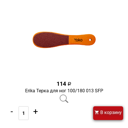
114
a
Erika Терка для ног 100/180 013 SFР
-
+
В корзину