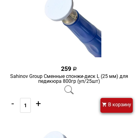
259
a
Sahinov Group Сменные спонжи-диск L (25 мм) для
педикюра 800гр (уп/25шт)
-
+
В корзину