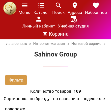
Меню
Каталог
Поиск
Адреса
Избранное
Личный кабинет
Учебная студия
Корзина
vista-centr.ru
»
Интернет-магазин
»
Ногтевой сервис
»
Sahinov Group
Фильтр
Количество товаров:
109
Сортировка
по бренду
по названию
подешевле
подороже