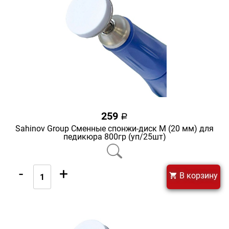
259
a
Sahinov Group Сменные спонжи-диск M (20 мм) для
педикюра 800гр (уп/25шт)
-
+
В корзину