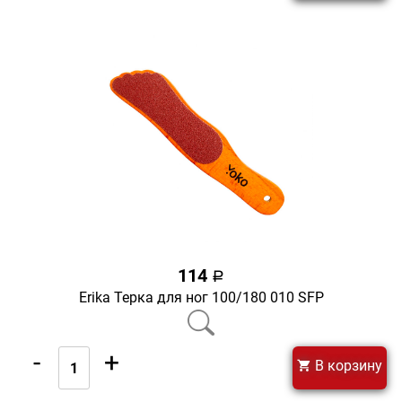
114
a
Erika Терка для ног 100/180 010 SFР
-
+
В корзину