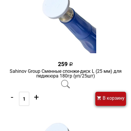
259
a
Sahinov Group Сменные спонжи-диск L (25 мм) для
педикюра 180гр (уп/25шт)
-
+
В корзину