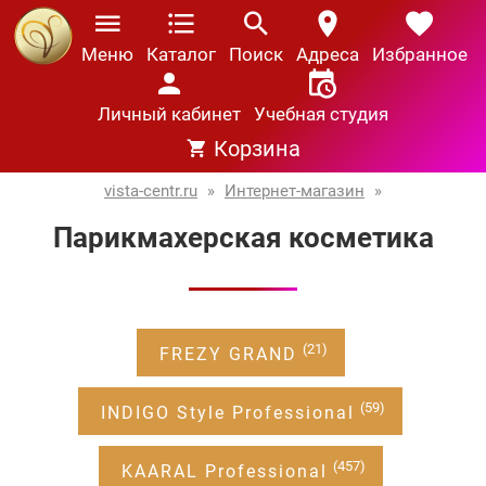
Меню
Каталог
Поиск
Адреса
Избранное
Личный кабинет
Учебная студия
Корзина
vista-centr.ru
»
Интернет-магазин
»
Парикмахерская косметика
(21)
FREZY GRAND
(59)
INDIGO Style Professional
(457)
KAARAL Professional