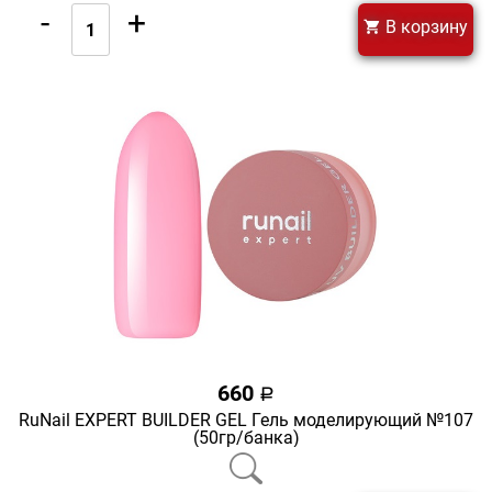
-
+
В корзину
660
a
RuNail EXPERT BUILDER GEL Гель моделирующий №107
(50гр/банка)