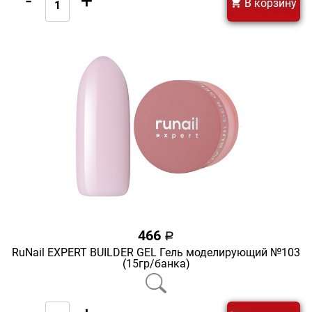
-
+
В корзину
466
a
RuNail EXPERT BUILDER GEL Гель моделирующий №103
(15гр/банка)