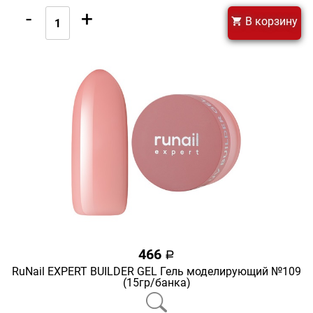
-
+
В корзину
466
a
RuNail EXPERT BUILDER GEL Гель моделирующий №109
(15гр/банка)