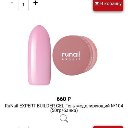
-
+
В корзину
660
a
RuNail EXPERT BUILDER GEL Гель моделирующий №104
(50гр/банка)