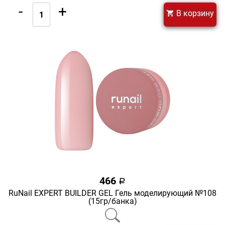
-
+
В корзину
466
a
RuNail EXPERT BUILDER GEL Гель моделирующий №108
(15гр/банка)