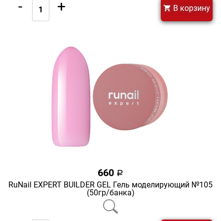
-
+
В корзину
660
a
RuNail EXPERT BUILDER GEL Гель моделирующий №105
(50гр/банка)