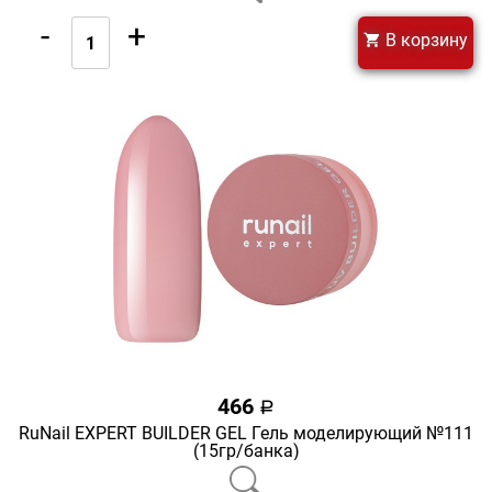
-
+
В корзину
466
a
RuNail EXPERT BUILDER GEL Гель моделирующий №111
(15гр/банка)