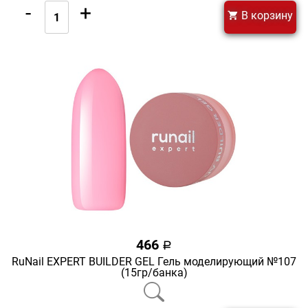
-
+
В корзину
466
a
RuNail EXPERT BUILDER GEL Гель моделирующий №107
(15гр/банка)