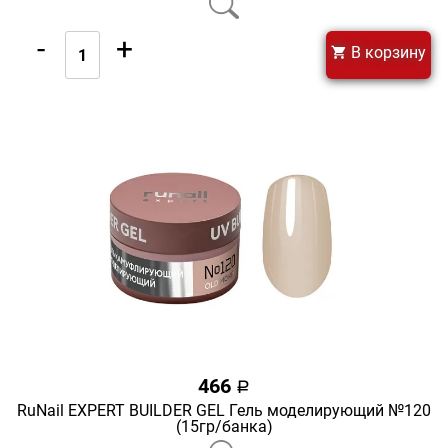
-
+
В корзину
466
a
RuNail EXPERT BUILDER GEL Гель моделирующий №120
(15гр/банка)