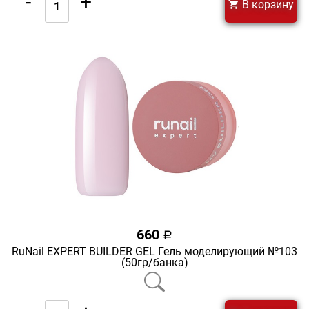
-
+
В корзину
660
a
RuNail EXPERT BUILDER GEL Гель моделирующий №103
(50гр/банка)