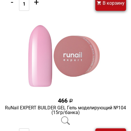
-
+
В корзину
466
a
RuNail EXPERT BUILDER GEL Гель моделирующий №104
(15гр/банка)