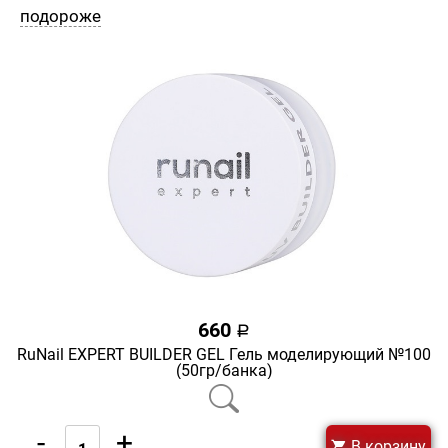
подороже
660
a
RuNail EXPERT BUILDER GEL Гель моделирующий №100
(50гр/банка)
-
+
В корзину