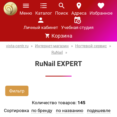
Меню
Каталог
Поиск
Адреса
Избранное
Личный кабинет
Учебная студия
Корзина
vista-centr.ru
»
Интернет-магазин
»
Ногтевой сервис
»
RuNail
»
RuNail EXPERT
Фильтр
Количество товаров:
145
Сортировка
по бренду
по названию
подешевле