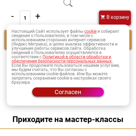
-
+
В корзину
Настоящий Сайт использует файлы
cookie
и собирает
сведения о Пользователях, в том числе с
Смотреть еще
использованием сторонних интернет-сервисов
(Яндекс Метрика), в целях анализа эффективности и
улучшения работы сервисов сайта. Обработка
сведений о Пользователях осуществляется в
соответствии с
Политикой в области обработки и
1
2
3
4
5
обеспечения безопасности персональных данных
.
Если Вы продолжите пользоваться нашими услугами,
мы будем считать, что Вы согласны с
Оформите заказ и товар доставят в ближайший к
использованием cookie-файлов. Или Вы можете
запретить сохранение cookie в настройках своего
вам
магазин
или по адресу.
браузера
Согласен
Приходите на мастер-классы