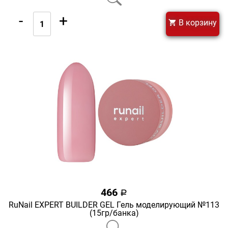
-
+
В корзину
466
a
RuNail EXPERT BUILDER GEL Гель моделирующий №113
(15гр/банка)