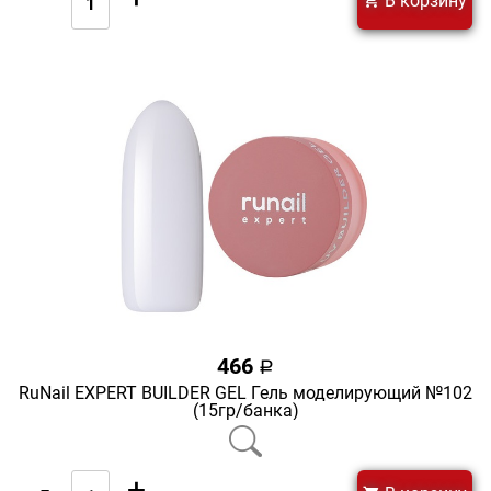
В корзину
466
a
RuNail EXPERT BUILDER GEL Гель моделирующий №102
(15гр/банка)
-
+