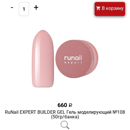
-
+
В корзину
660
a
RuNail EXPERT BUILDER GEL Гель моделирующий №108
(50гр/банка)