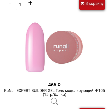
-
+
В корзину
466
a
RuNail EXPERT BUILDER GEL Гель моделирующий №105
(15гр/банка)