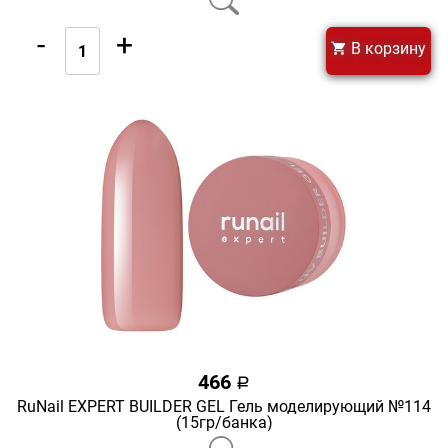
-
+
В корзину
466
a
RuNail EXPERT BUILDER GEL Гель моделирующий №114
(15гр/банка)