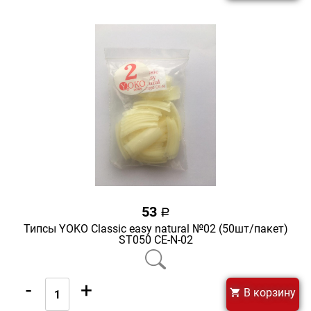
53
a
Типсы YOKO Classic easy natural №02 (50шт/пакет)
ST050 CE-N-02
-
+
В корзину