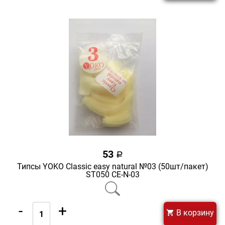
53
a
Типсы YOKO Classic easy natural №03 (50шт/пакет)
ST050 CE-N-03
-
+
В корзину