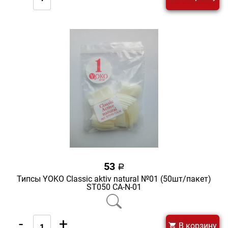
53
a
Типсы YOKO Classic aktiv natural №01 (50шт/пакет)
ST050 CA-N-01
-
+
В корзину