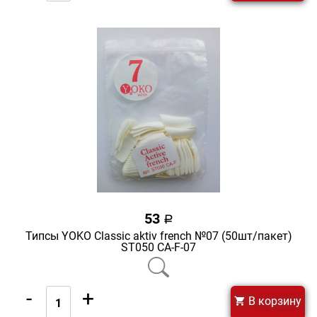
53
a
Типсы YOKO Classic aktiv french №07 (50шт/пакет)
ST050 CA-F-07
-
+
В корзину