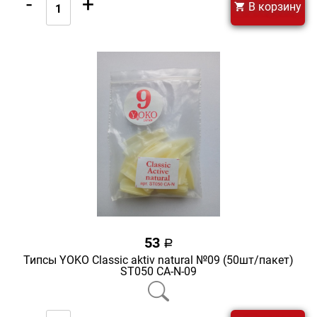
-
+
В корзину
53
a
Типсы YOKO Classic aktiv natural №09 (50шт/пакет)
ST050 CA-N-09