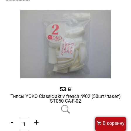
53
a
Типсы YOKO Classic aktiv french №02 (50шт/пакет)
ST050 CA-F-02
-
+
В корзину