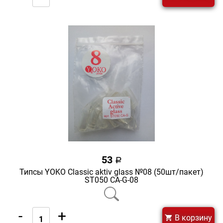
53
a
Типсы YOKO Classic aktiv glass №08 (50шт/пакет)
ST050 CA-G-08
-
+
В корзину