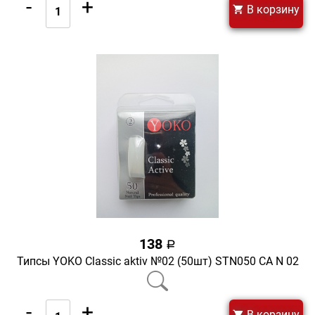
-
+
В корзину
138
a
Типсы YOKO Classic aktiv №02 (50шт) STN050 CA N 02
-
+
В корзину