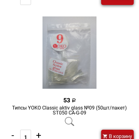
53
a
Типсы YOKO Classic aktiv glass №09 (50шт/пакет)
ST050 CA-G-09
-
+
В корзину