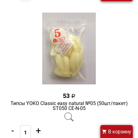
53
a
Типсы YOKO Classic easy natural №05 (50шт/пакет)
ST050 CE-N-05
-
+
В корзину