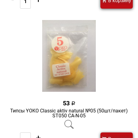
В корзину
53
a
Типсы YOKO Classic aktiv natural №05 (50шт/пакет)
ST050 CA-N-05
-
+