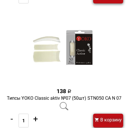
138
a
Типсы YOKO Classic aktiv №07 (50шт) STN050 CA N 07
-
+
В корзину