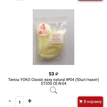
53
a
Типсы YOKO Classic easy natural №04 (50шт/пакет)
ST050 CE-N-04
-
+
В корзину