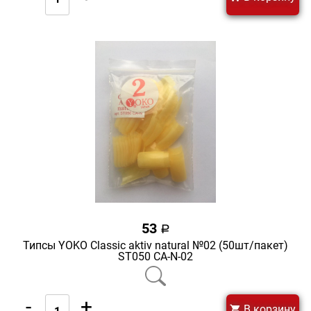
53
a
Типсы YOKO Classic aktiv natural №02 (50шт/пакет)
ST050 CA-N-02
-
+
В корзину