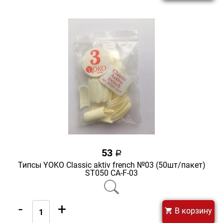
53
a
Типсы YOKO Classic aktiv french №03 (50шт/пакет)
ST050 CA-F-03
-
+
В корзину