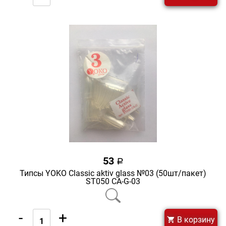
53
a
Типсы YOKO Classic aktiv glass №03 (50шт/пакет)
ST050 CA-G-03
-
+
В корзину