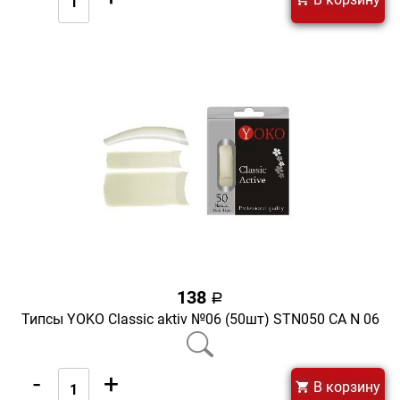
138
a
Типсы YOKO Classic aktiv №06 (50шт) STN050 CA N 06
-
+
В корзину