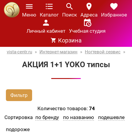
Меню
Каталог
Поиск
Адреса
Избранное
Личный кабинет
Учебная студия
Корзина
vista-centr.ru
»
Интернет-магазин
»
Ногтевой сервис
»
АКЦИЯ 1+1 YOKO типсы
Фильтр
Количество товаров:
74
Сортировка
по бренду
по названию
подешевле
подороже