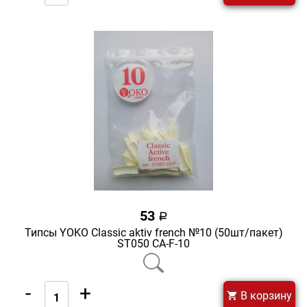
53
a
Типсы YOKO Classic aktiv french №10 (50шт/пакет)
ST050 CA-F-10
-
+
В корзину