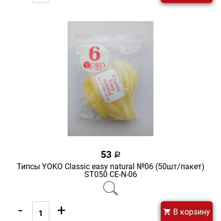
53
a
Типсы YOKO Classic easy natural №06 (50шт/пакет)
ST050 CE-N-06
-
+
В корзину