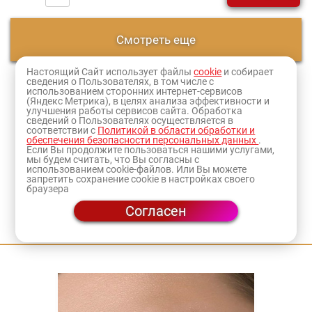
Смотреть еще
Настоящий Сайт использует файлы
cookie
и собирает
сведения о Пользователях, в том числе с
1
2
3
использованием сторонних интернет-сервисов
(Яндекс Метрика), в целях анализа эффективности и
улучшения работы сервисов сайта. Обработка
Оформите заказ и товар доставят в ближайший к
сведений о Пользователях осуществляется в
соответствии с
Политикой в области обработки и
вам
магазин
или по адресу.
обеспечения безопасности персональных данных
.
Если Вы продолжите пользоваться нашими услугами,
мы будем считать, что Вы согласны с
использованием cookie-файлов. Или Вы можете
запретить сохранение cookie в настройках своего
браузера
Согласен
Приходите на мастер-классы