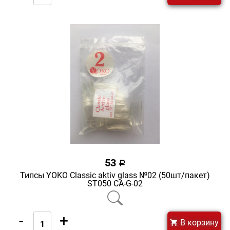
53
a
Типсы YOKO Classic aktiv glass №02 (50шт/пакет)
ST050 CA-G-02
-
+
В корзину