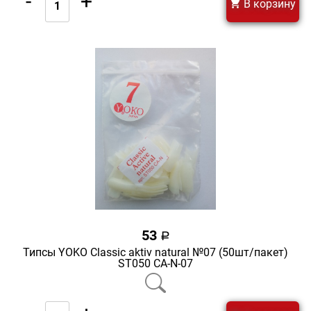
-
+
В корзину
53
a
Типсы YOKO Classic aktiv natural №07 (50шт/пакет)
ST050 CA-N-07