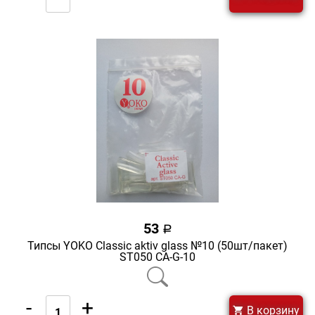
53
a
Типсы YOKO Classic aktiv glass №10 (50шт/пакет)
ST050 CA-G-10
-
+
В корзину