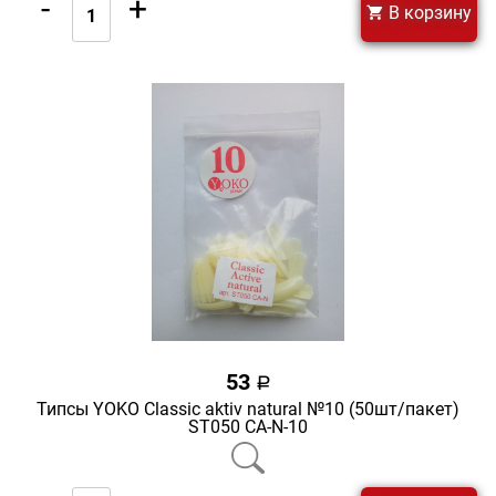
-
+
В корзину
53
a
Типсы YOKO Classic aktiv natural №10 (50шт/пакет)
ST050 CA-N-10