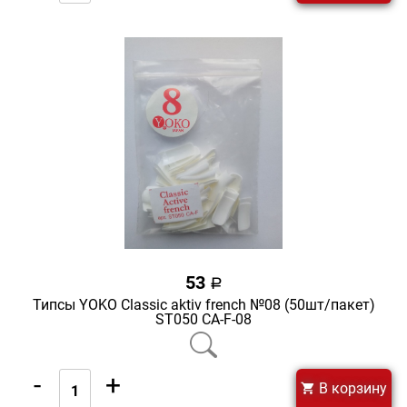
53
a
Типсы YOKO Classic aktiv french №08 (50шт/пакет)
ST050 CA-F-08
-
+
В корзину