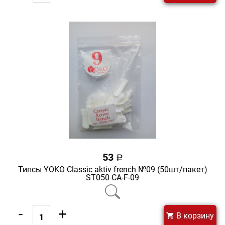
53
a
Типсы YOKO Classic aktiv french №09 (50шт/пакет)
ST050 CA-F-09
-
+
В корзину