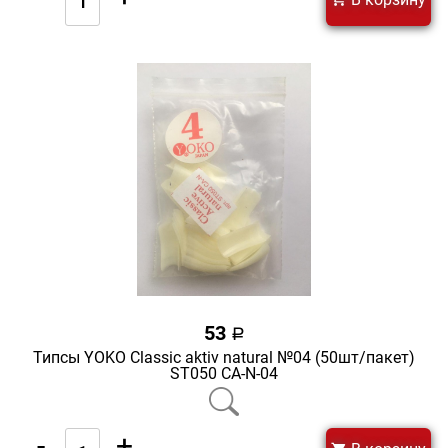
53
a
Типсы YOKO Classic aktiv natural №04 (50шт/пакет)
ST050 CA-N-04
-
+