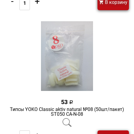
-
+
В корзину
53
a
Типсы YOKO Classic aktiv natural №08 (50шт/пакет)
ST050 CA-N-08