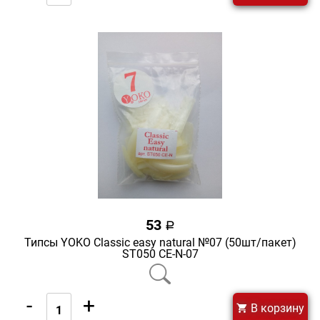
53
a
Типсы YOKO Classic easy natural №07 (50шт/пакет)
ST050 CE-N-07
-
+
В корзину