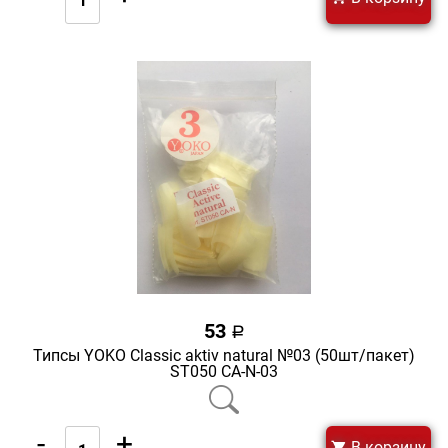
53
a
Типсы YOKO Classic aktiv natural №03 (50шт/пакет)
ST050 CA-N-03
-
+
В корзину