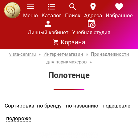
Меню
Каталог
Поиск
Адреса
Избранное
Личный кабинет
Учебная студия
Корзина
vista-centr.ru
»
Интернет-магазин
»
Принадлежности
для парикмахеров
»
Полотенце
Сортировка
по бренду
по названию
подешевле
подороже