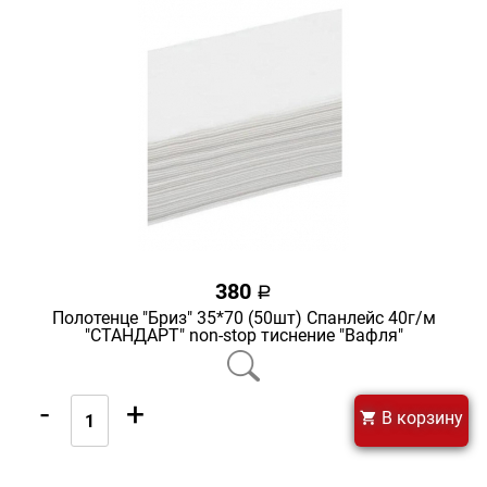
380
a
Полотенце "Бриз" 35*70 (50шт) Спанлейс 40г/м
"СТАНДАРТ" non-stop тиснение "Вафля"
-
+
В корзину