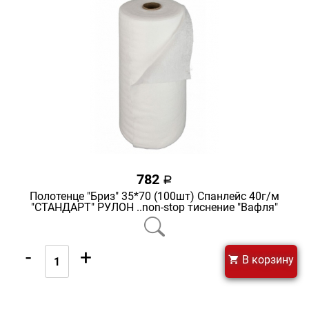
782
a
Полотенце "Бриз" 35*70 (100шт) Спанлейс 40г/м
"СТАНДАРТ" РУЛОН ..non-stop тиснение "Вафля"
-
+
В корзину