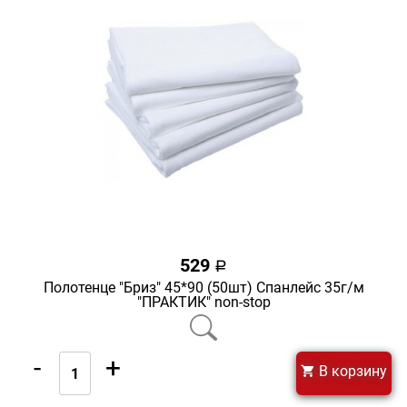
529
a
Полотенце "Бриз" 45*90 (50шт) Спанлейс 35г/м
"ПРАКТИК" non-stop
-
+
В корзину