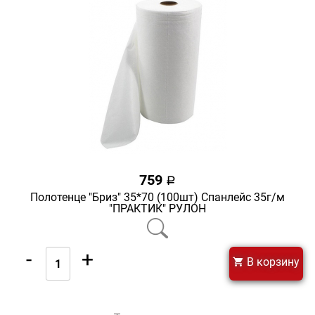
759
a
Полотенце "Бриз" 35*70 (100шт) Спанлейс 35г/м
"ПРАКТИК" РУЛОН
-
+
В корзину