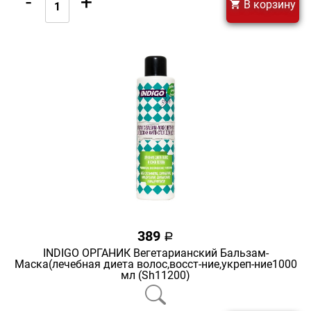
-
+
В корзину
389
a
INDIGO ОРГАНИК Вегетарианский Бальзам-
Маска(лечебная диета волос,восст-ние,укреп-ние1000
мл (Sh11200)