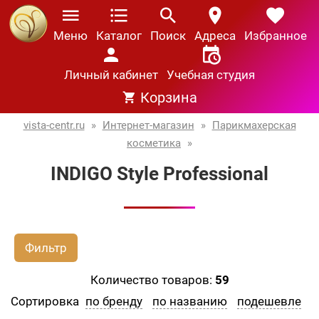
Меню
Каталог
Поиск
Адреса
Избранное
Личный кабинет
Учебная студия
Корзина
vista-centr.ru
»
Интернет-магазин
»
Парикмахерская
косметика
»
INDIGO Style Professional
Фильтр
Количество товаров:
59
Сортировка
по бренду
по названию
подешевле