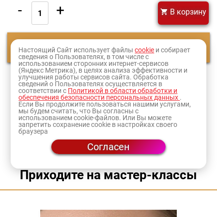
-
+
В корзину
Смотреть еще
Настоящий Сайт использует файлы
cookie
и собирает
сведения о Пользователях, в том числе с
использованием сторонних интернет-сервисов
(Яндекс Метрика), в целях анализа эффективности и
1
2
улучшения работы сервисов сайта. Обработка
сведений о Пользователях осуществляется в
соответствии с
Политикой в области обработки и
обеспечения безопасности персональных данных
.
Оформите заказ и товар доставят в ближайший к
Если Вы продолжите пользоваться нашими услугами,
мы будем считать, что Вы согласны с
вам
магазин
или по адресу.
использованием cookie-файлов. Или Вы можете
запретить сохранение cookie в настройках своего
браузера
Согласен
Приходите на мастер-классы