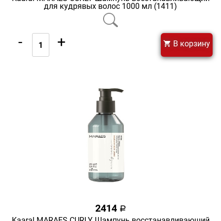
для кудрявых волос 1000 мл (1411)
-
+
В корзину
2414
a
Kaaral MARAES CURLY Шампунь восстанавливающий