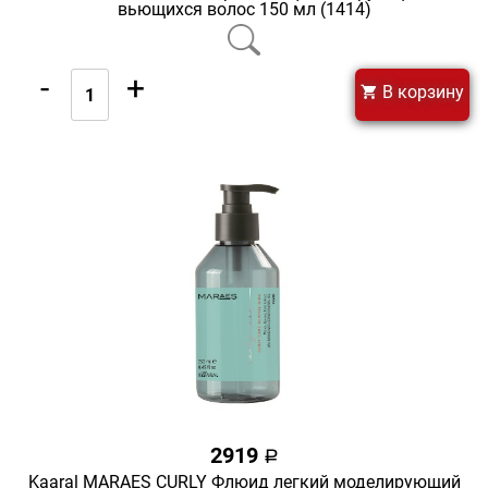
вьющихся волос 150 мл (1414)
-
+
В корзину
2919
a
Kaaral MARAES CURLY Флюид легкий моделирующий