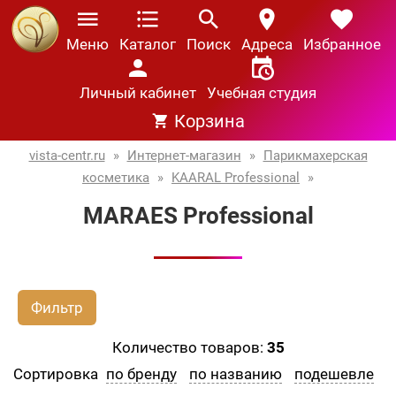
Меню
Каталог
Поиск
Адреса
Избранное
Личный кабинет
Учебная студия
Корзина
vista-centr.ru
»
Интернет-магазин
»
Парикмахерская
косметика
»
KAARAL Professional
»
MARAES Professional
Фильтр
Количество товаров:
35
Сортировка
по бренду
по названию
подешевле