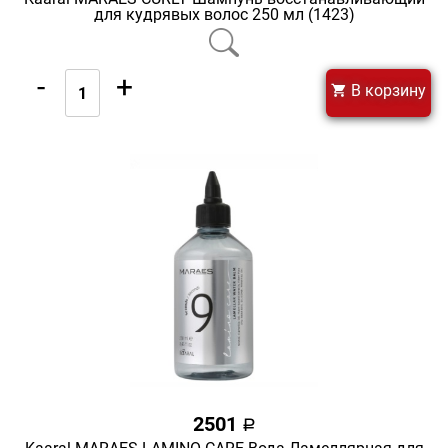
для кудрявых волос 250 мл (1423)
-
+
В корзину
2501
a