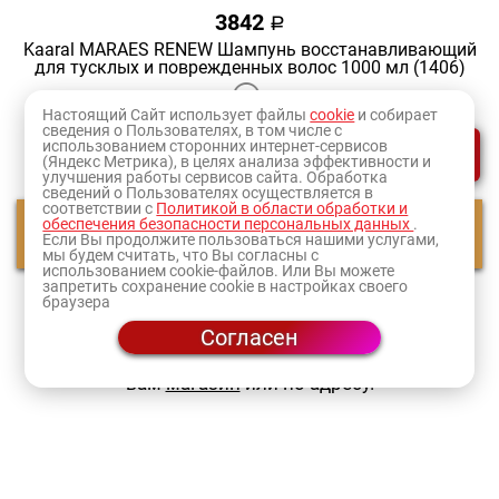
3842
a
Kaaral MARAES RENEW Шампунь восстанавливающий
для тусклых и поврежденных волос 1000 мл (1406)
Настоящий Сайт использует файлы
cookie
и собирает
сведения о Пользователях, в том числе с
-
+
использованием сторонних интернет-сервисов
В корзину
(Яндекс Метрика), в целях анализа эффективности и
улучшения работы сервисов сайта. Обработка
сведений о Пользователях осуществляется в
соответствии с
Политикой в области обработки и
обеспечения безопасности персональных данных
.
Смотреть еще
Если Вы продолжите пользоваться нашими услугами,
мы будем считать, что Вы согласны с
использованием cookie-файлов. Или Вы можете
запретить сохранение cookie в настройках своего
1
2
браузера
Согласен
Оформите заказ и товар доставят в ближайший к
вам
магазин
или по адресу.