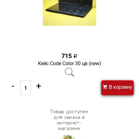
715
a
Кейс Code Color 30 цв (new)
-
+
В корзину