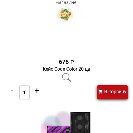
676
a
Кейс Code Color 20 цв
-
+
В корзину