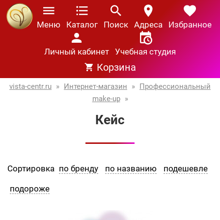
Меню
Каталог
Поиск
Адреса
Избранное
Личный кабинет
Учебная студия
Корзина
vista-centr.ru
»
Интернет-магазин
»
Профессиональный
make-up
»
Кейс
Сортировка
по бренду
по названию
подешевле
подороже