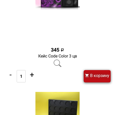
345
a
Кейс Code Color 3 цв
-
+
В корзину