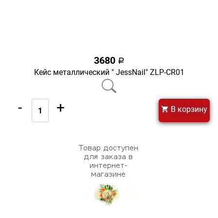
3680
a
Кейс металлический " JessNail" ZLP-CR01
-
+
В корзину