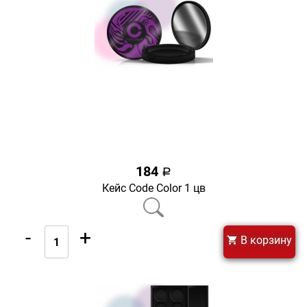
184
a
Кейс Code Color 1 цв
-
+
В корзину