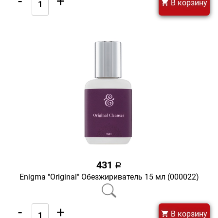
-
+
В корзину
431
a
Enigma "Original" Обезжириватель 15 мл (000022)
-
+
В корзину