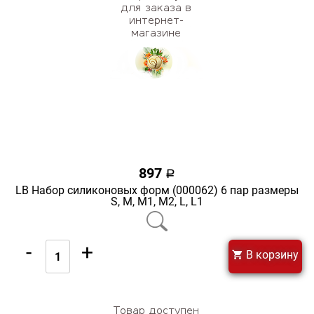
897
a
LB Набор силиконовых форм (000062) 6 пар размеры
S, М, М1, М2, L, L1
-
+
В корзину