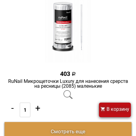
403
a
RuNail Микрощеточки Luxury для нанесения срерств
на ресницы (2085) маленькие
-
+
В корзину
Смотреть еще