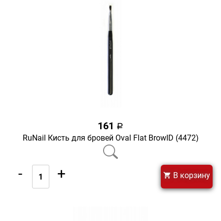
161
a
RuNail Кисть для бровей Oval Flat BrowID (4472)
-
+
В корзину