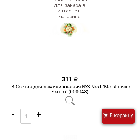
311
a
LB Состав для ламинирования №3 Next "Moisturising
Serum" (000048)
-
+
В корзину