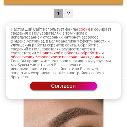
1
2
Оформите заказ и товар доставят в ближайший к
Настоящий Сайт использует файлы
cookie
и собирает
сведения о Пользователях, в том числе с
вам
магазин
или по адресу.
использованием сторонних интернет-сервисов
(Яндекс Метрика), в целях анализа эффективности и
улучшения работы сервисов сайта. Обработка
сведений о Пользователях осуществляется в
соответствии с
Политикой в области обработки и
обеспечения безопасности персональных данных
.
Если Вы продолжите пользоваться нашими услугами,
мы будем считать, что Вы согласны с
Приходите на мастер-классы
использованием cookie-файлов. Или Вы можете
запретить сохранение cookie в настройках своего
браузера
Согласен