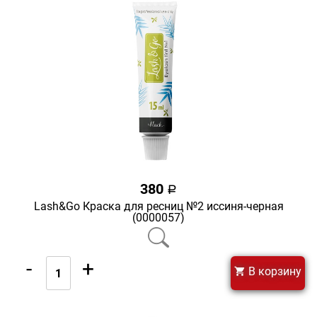
380
a
Lash&Go Краска для ресниц №2 иссиня-черная
(0000057)
-
+
В корзину