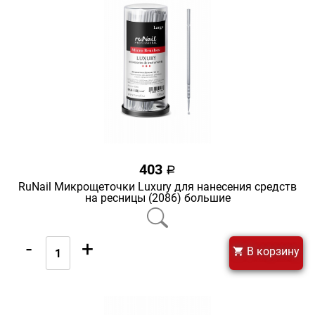
403
a
RuNail Микрощеточки Luxury для нанесения средств
на ресницы (2086) большие
-
+
В корзину