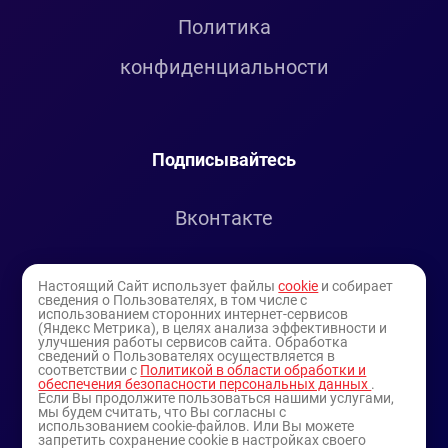
Политика
конфиденциальности
Подписывайтесь
Вконтакте
Telegram
Настоящий Сайт использует файлы
cookie
и собирает
сведения о Пользователях, в том числе с
использованием сторонних интернет-сервисов
Youtube
(Яндекс Метрика), в целях анализа эффективности и
улучшения работы сервисов сайта. Обработка
сведений о Пользователях осуществляется в
соответствии с
Политикой в области обработки и
обеспечения безопасности персональных данных
.
Если Вы продолжите пользоваться нашими услугами,
мы будем считать, что Вы согласны с
использованием cookie-файлов. Или Вы можете
запретить сохранение cookie в настройках своего