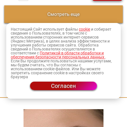
Смотреть еще
Настоящий Сайт использует файлы
cookie
и собирает
1
2
сведения о Пользователях, в том числе с
использованием сторонних интернет-сервисов
(Яндекс Метрика), в целях анализа эффективности и
Оформите заказ и товар доставят в ближайший к
улучшения работы сервисов сайта. Обработка
сведений о Пользователях осуществляется в
вам
магазин
или по адресу.
соответствии с
Политикой в области обработки и
обеспечения безопасности персональных данных
.
Если Вы продолжите пользоваться нашими услугами,
мы будем считать, что Вы согласны с
использованием cookie-файлов. Или Вы можете
запретить сохранение cookie в настройках своего
браузера
Согласен
Приходите на мастер-классы