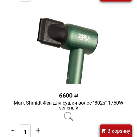
6600
a
Mark Shmidt Фен для сушки волос "802з" 1750W
зеленый
-
+
В корзину