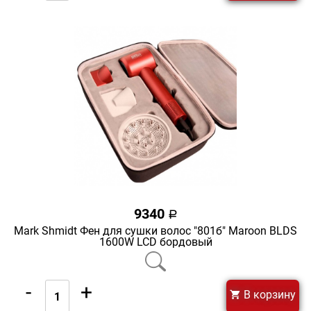
9340
a
Mark Shmidt Фен для сушки волос "801б" Maroon BLDS
1600W LCD бордовый
-
+
В корзину