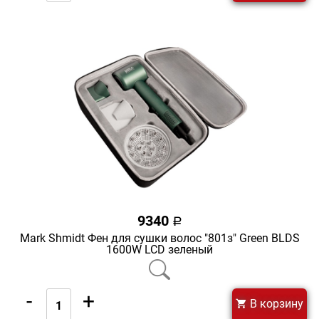
9340
a
Mark Shmidt Фен для сушки волос "801з" Green BLDS
1600W LCD зеленый
-
+
В корзину