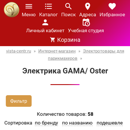
Меню
Каталог
Поиск
Адреса
Избранное
Личный кабинет
Учебная студия
Корзина
vista-centr.ru
»
Интернет-магазин
»
Электротовары для
парикмахеров
»
Электрика GAMA/ Oster
Фильтр
Количество товаров:
58
Сортировка
по бренду
по названию
подешевле