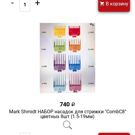
-
+
В корзину
740
a
Mark Shmidt НАБОР насадок для стрижки "CombС8"
цветных 8шт (1.5-19мм)