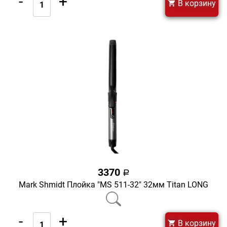
-
+
В корзину
3370
a
Mark Shmidt Плойка "MS 511-32" 32мм Titan LONG
-
+
В корзину