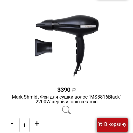
3390
a
Mark Shmidt Фен для сушки волос "MS8816Black"
2200W черный Ionic ceramic
-
+
В корзину