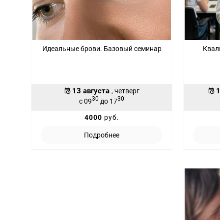
Идеальные брови. Базовый семинар
Квал
13 августа
1
, четверг
30
30
с 09
до 17
4000
руб.
Подробнее