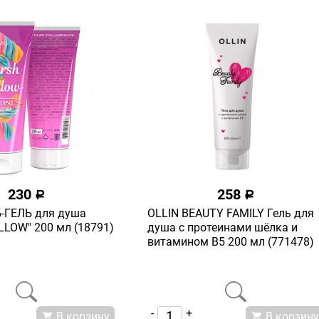
230
258
a
a
-ГЕЛЬ для душа
OLLIN BEAUTY FAMILY Гель для
LOW" 200 мл (18791)
душа с протеинами шёлка и
витамином В5 200 мл (771478)
-
+
В корзину
В корзину