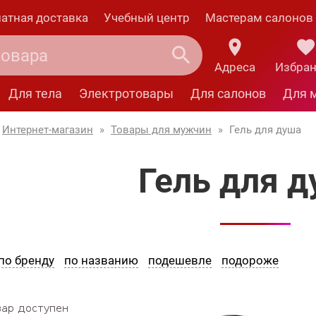
атная доставка
Учебный центр
Мастерам салонов
Адреса
Избра
Для тела
Электротовары
Для салонов
Для 
Интернет-магазин
»
Товары для мужчин
»
Гель для душа
Гель для 
по бренду
по названию
подешевле
подороже