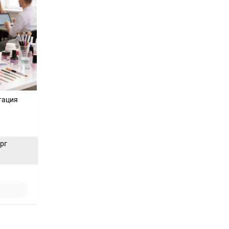
тация
ерг