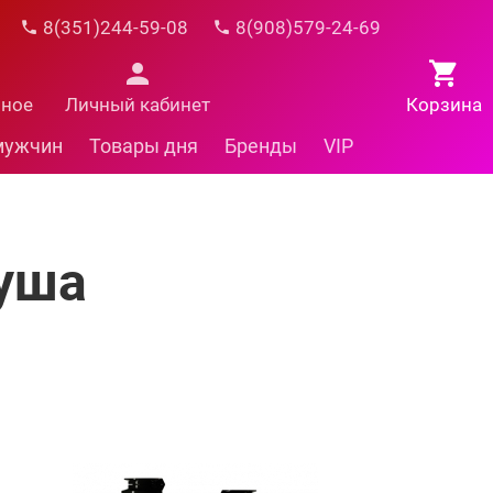
8(351)244-59-08
8(908)579-24-69
нное
Личный кабинет
Корзина
мужчин
Товары дня
Бренды
VIP
душа