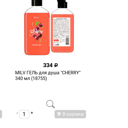
334
a
MILV ГЕЛЬ для душа "CHERRY"
340 мл (18755)
-
+
В корзину