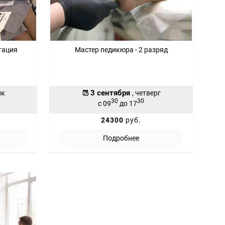
тация
Мастер педикюра - 2 разряд
3 сентября
ик
, четверг
30
30
с 09
до 17
24300
руб.
Подробнее