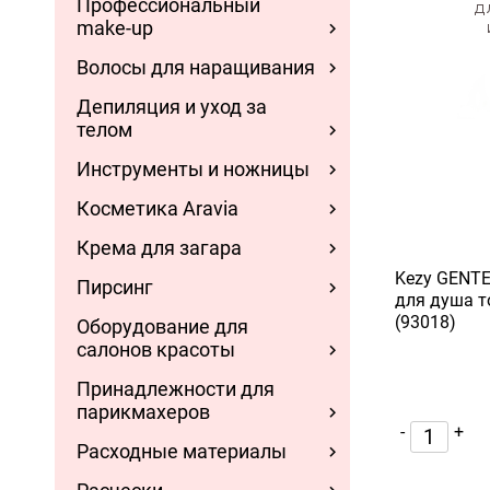
Профессиональный
make-up
Волосы для наращивания
Депиляция и уход за
телом
Инструменты и ножницы
Косметика Aravia
Крема для загара
Kezy GENT
Пирсинг
для душа 
(93018)
Оборудование для
салонов красоты
Принадлежности для
парикмахеров
-
+
Расходные материалы