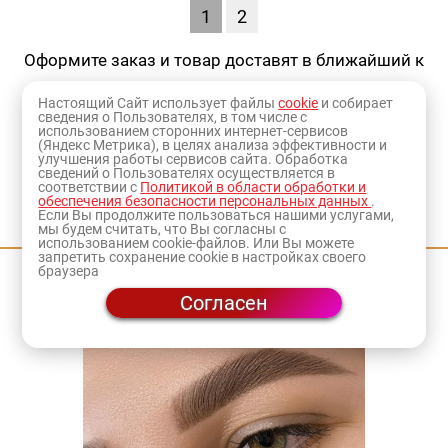
1
2
Оформите заказ и товар доставят в ближайший к
вам
магазин
или по адресу.
Настоящий Сайт использует файлы
cookie
и собирает
сведения о Пользователях, в том числе с
использованием сторонних интернет-сервисов
(Яндекс Метрика), в целях анализа эффективности и
улучшения работы сервисов сайта. Обработка
сведений о Пользователях осуществляется в
соответствии с
Политикой в области обработки и
обеспечения безопасности персональных данных
.
Приходите на мастер-классы
Если Вы продолжите пользоваться нашими услугами,
мы будем считать, что Вы согласны с
использованием cookie-файлов. Или Вы можете
запретить сохранение cookie в настройках своего
браузера
Согласен