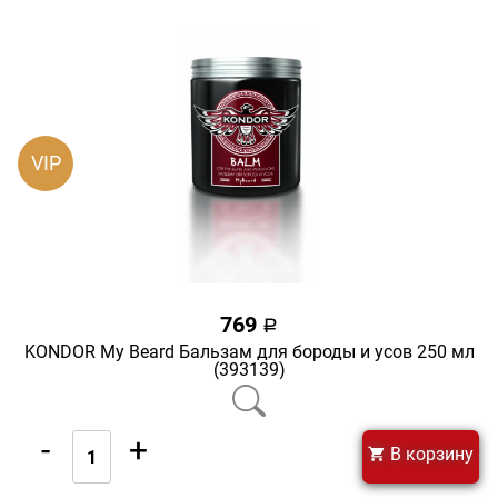
VIP
769
a
KONDOR My Beard Бальзам для бороды и усов 250 мл
(393139)
-
+
В корзину