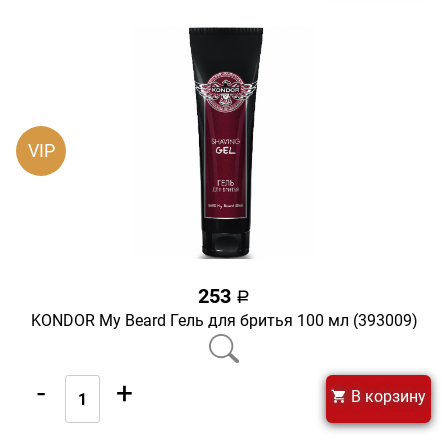
VIP
253
a
KONDOR My Beard Гель для бритья 100 мл (393009)
-
+
В корзину