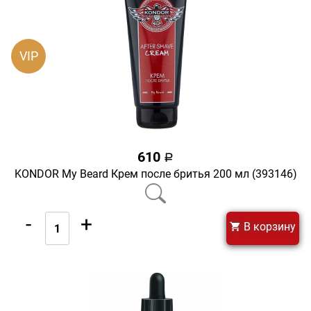
VIP
610
a
KONDOR My Beard Крем после бритья 200 мл (393146)
-
+
В корзину