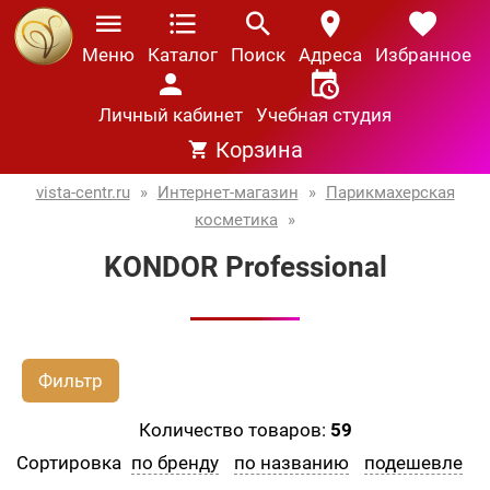
Меню
Каталог
Поиск
Адреса
Избранное
Личный кабинет
Учебная студия
Корзина
vista-centr.ru
»
Интернет-магазин
»
Парикмахерская
косметика
»
KONDOR Professional
Фильтр
Количество товаров:
59
Сортировка
по бренду
по названию
подешевле