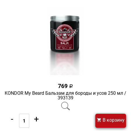
769
a
KONDOR My Beard Бальзам для бороды и усов 250 мл /
393139
-
+
В корзину