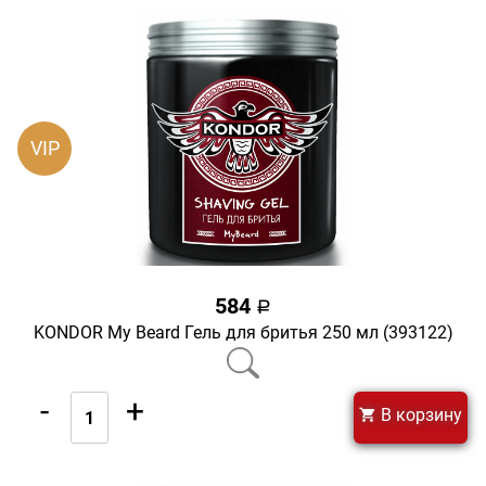
VIP
584
a
KONDOR My Beard Гель для бритья 250 мл (393122)
-
+
В корзину