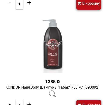
-
+
В корзину
1385
a
KONDOR Hair&Body Шампунь "Табак" 750 мл (393092)
-
+