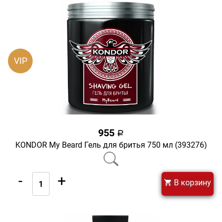
VIP
955
a
KONDOR My Beard Гель для бритья 750 мл (393276)
-
+
В корзину