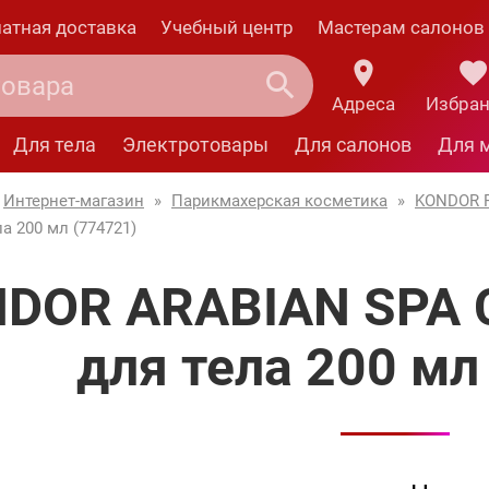
атная доставка
Учебный центр
Мастерам салонов
Адреса
Избра
Для тела
Электротовары
Для салонов
Для 
Интернет-магазин
»
Парикмахерская косметика
»
KONDOR P
а 200 мл (774721)
DOR ARABIAN SPA 
для тела 200 мл