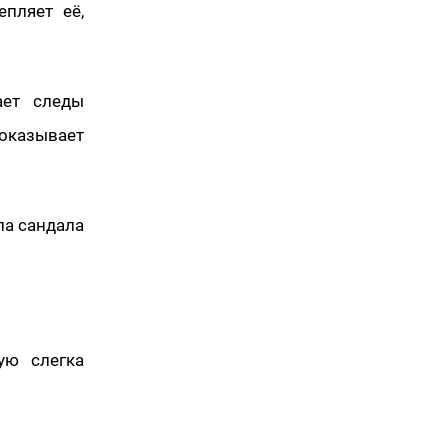
епляет её,
ает следы
оказывает
а сандала
ую слегка