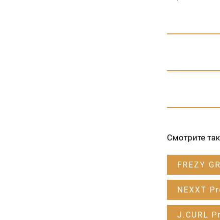
Смотрите та
FREZY G
NEXXT Pr
J.CURL Pr