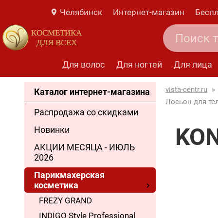
Челябинск
Интернет-магазин
Беспл
КОСМЕТИКА
ДЛЯ ВСЕХ
Для волос
Для ногтей
Для лица
vista-centr.ru
»
Каталог интернет-магазина
Лосьон для тел
Распродажа со скидками
KON
Новинки
АКЦИИ МЕСЯЦА - ИЮЛЬ
2026
Парикмахерская
косметика
FREZY GRAND
INDIGO Style Professional