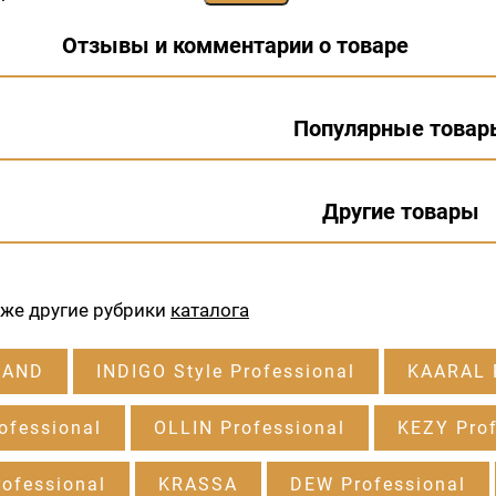
Отзывы и комментарии о товаре
Популярные товар
Другие товары
кже другие рубрики
каталога
RAND
INDIGO Style Professional
KAARAL P
ofessional
OLLIN Professional
KEZY Prof
ofessional
KRASSA
DEW Professional