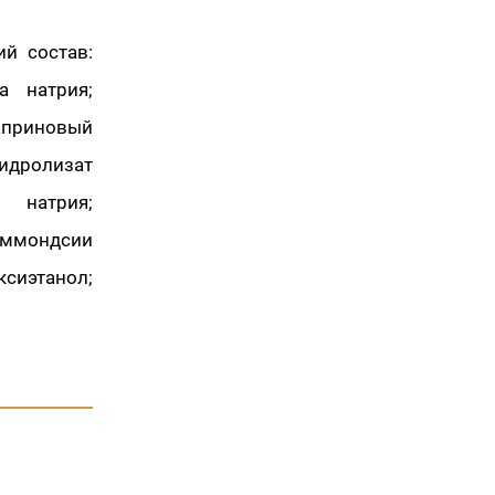
ий состав:
а натрия;
каприновый
идролизат
 натрия;
иммондсии
сиэтанол;