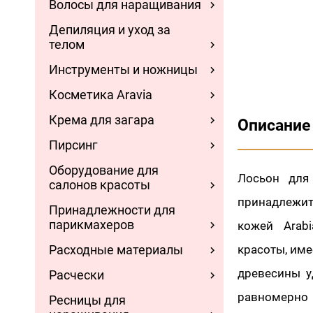
Волосы для наращивания
Депиляция и уход за
телом
Инструменты и ножницы
Косметика Aravia
Крема для загара
Описание
Пирсинг
Оборудование для
Лосьон для 
салонов красоты
принадлежит
Принадлежности для
парикмахеров
кожей Arab
Расходные материалы
красоты, им
древесины у
Расчески
равномерно 
Ресницы для