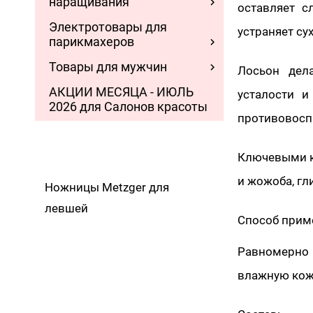
наращивания
оставляет с
Электротовары для
устраняет су
парикмахеров
Товары для мужчин
Лосьон дел
АКЦИИ МЕСЯЦА - ИЮЛЬ
усталости и
2026 для Салонов красоты
противовосп
Ключевыми к
и жожоба, гл
Ножницы Metzger для
левшей
Способ прим
Равномерно
влажную кож