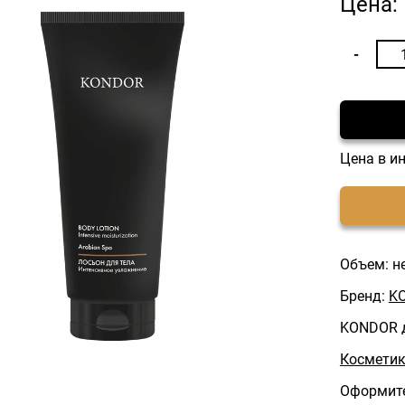
Цена:
Цена в и
Объем: н
Бренд:
K
KONDOR 
Косметик
Оформите