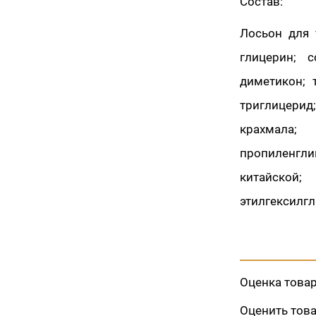
Состав:
Лосьон для 
глицерин; с
диметикон; 
триглицери
крахмала;
пропиленгли
китайской;
этилгексилгл
Оценка това
Оценить тов