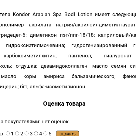
тела Kondor Arabian Spa Bodi Lotion имеет следующ
ополимер акрилата натрия/акрилоилдиметилтаурат
тридецет-6; диметикон пэг/ппг-18/18; каприловый/
д; гидроксиэтилмочевина; гидрогенизированный г
 карбоксиметилхитин; пантенол; гиалуронат
коль; отдушка; дезамидоколлаген; масло семян с
 масло коры амириса бальзамического; фенок
ицерин; бгт; альфа-изометилионон.
Оценка товара
ра покупателями:
нет оценок.
ар:
1
2
3
4
5
Оценить