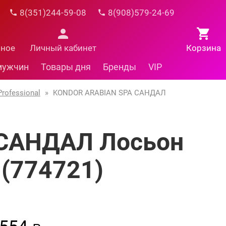
8(351)244-59-08
8(908)579-24-69
нное
Личный кабинет
Корзина
мужчин
Товары дня
Бренды
VIP
rofessional
»
KONDOR ARABIAN SPA САНДАЛ
САНДАЛ Лосьон
 (774721)