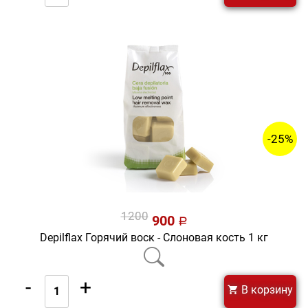
-25%
1200
900
a
Depilflax Горячий воск - Слоновая кость 1 кг
-
+
В корзину