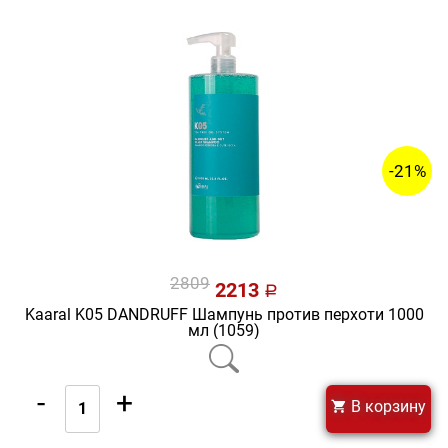
-21%
2809
2213
a
Kaaral K05 DANDRUFF Шампунь против перхоти 1000
мл (1059)
-
+
В корзину