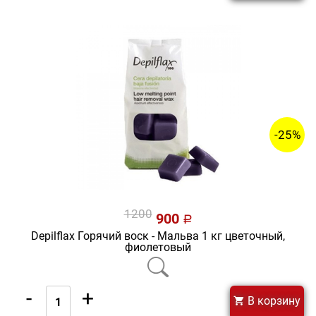
-25%
1200
900
a
Depilflax Горячий воск - Мальва 1 кг цветочный,
фиолетовый
-
+
В корзину