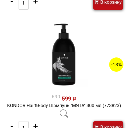
-
+
В корзину
-13%
690
599
a
KONDOR Hair&Body Шампунь "МЯТА" 300 мл (773823)
-
+
В корзину