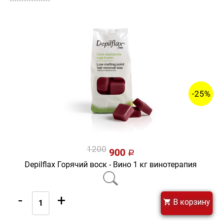
-25%
1200
900
a
Depilflax Горячий воск - Вино 1 кг винотерапия
-
+
В корзину