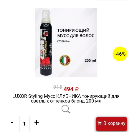
-46%
915
494
a
LUXOR Styling Мусс КЛУБНИКА тонирующий для
светлых оттенков блонд 200 мл
-
+
В корзину