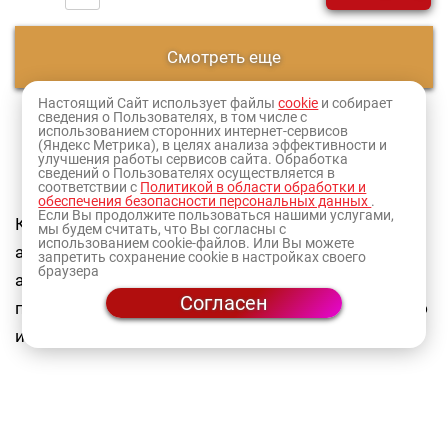
Смотреть еще
Настоящий Сайт использует файлы
cookie
и собирает
сведения о Пользователях, в том числе с
1
2
использованием сторонних интернет-сервисов
(Яндекс Метрика), в целях анализа эффективности и
улучшения работы сервисов сайта. Обработка
Оформите заказ и товар доставят в ближайший к
сведений о Пользователях осуществляется в
соответствии с
Политикой в области обработки и
вам
магазин
или по адресу.
обеспечения безопасности персональных данных
.
Если Вы продолжите пользоваться нашими услугами,
Каждый месяц мы формируем интересные
мы будем считать, что Вы согласны с
использованием cookie-файлов. Или Вы можете
акционные предложения. В акционном
запретить сохранение cookie в настройках своего
браузера
ассортименте вы найдете как новинки, так и
Согласен
полулярную наиболее востребованную продукцию
известных брендов.