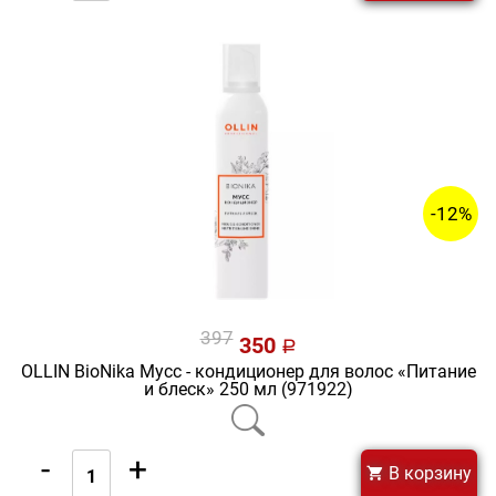
-12%
397
350
a
OLLIN BioNika Мусс - кондиционер для волос «Питание
и блеск» 250 мл (971922)
-
+
В корзину