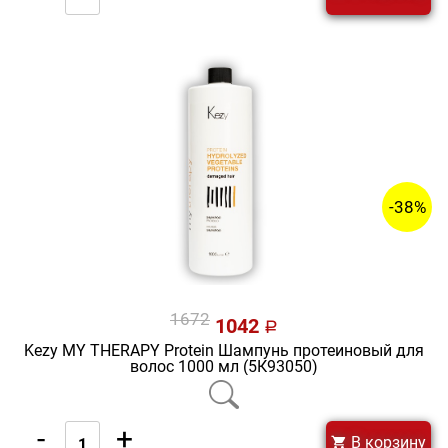
-38%
1672
1042
a
Kezy MY THERAPY Protein Шампунь протеиновый для
волос 1000 мл (5К93050)
-
+
В корзину