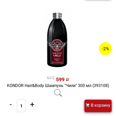
-2%
612
599
a
KONDOR Hair&Body Шампунь "Чили" 300 мл (393108)
-
+
В корзину