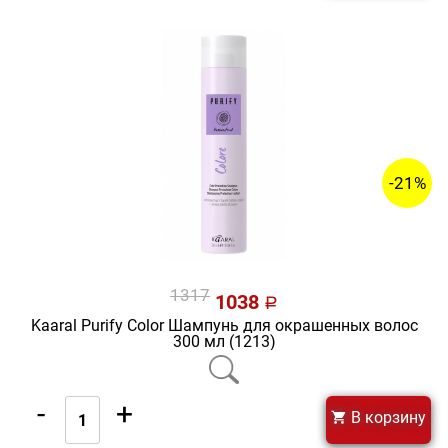
-21%
1317
1038
a
Kaaral Purify Color Шампунь для окрашенных волос
300 мл (1213)
-
+
В корзину