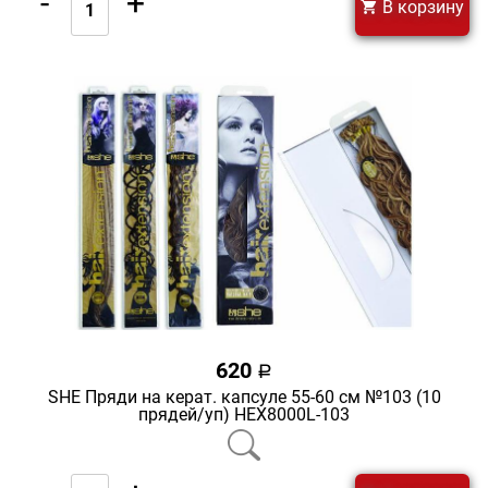
-
+
В корзину
620
a
SHE Пряди на керат. капсуле 55-60 см №103 (10
прядей/уп) HEX8000L-103