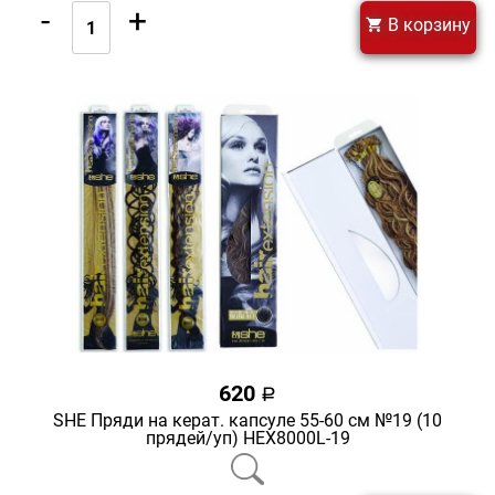
-
+
В корзину
620
a
SHE Пряди на керат. капсуле 55-60 см №19 (10
прядей/уп) HEX8000L-19