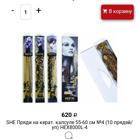
-
+
В корзину
620
a
SHE Пряди на керат. капсуле 55-60 см №4 (10 прядей/
уп) HEX8000L-4