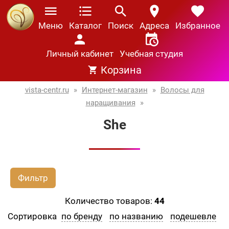
Меню
Каталог
Поиск
Адреса
Избранное
Личный кабинет
Учебная студия
Корзина
vista-centr.ru
»
Интернет-магазин
»
Волосы для
наращивания
»
She
Фильтр
Количество товаров:
44
Сортировка
по бренду
по названию
подешевле