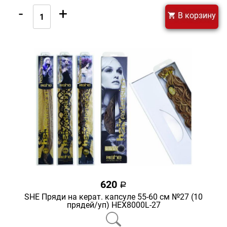
-
+
В корзину
620
a
SHE Пряди на керат. капсуле 55-60 см №27 (10
прядей/уп) HEX8000L-27