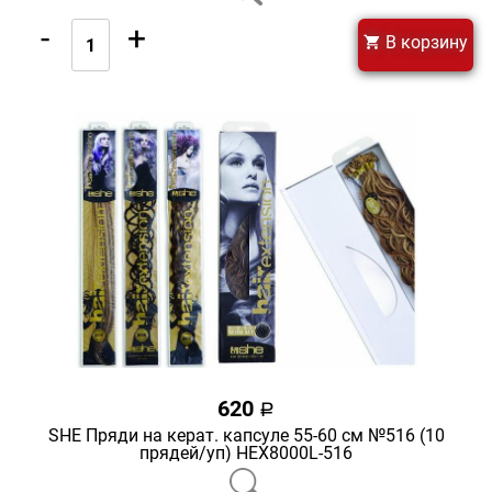
-
+
В корзину
620
a
SHE Пряди на керат. капсуле 55-60 см №516 (10
прядей/уп) HEX8000L-516