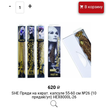
-
+
В корзину
620
a
SHE Пряди на керат. капсуле 55-60 см №26 (10
прядей/уп) HEX8000L-26