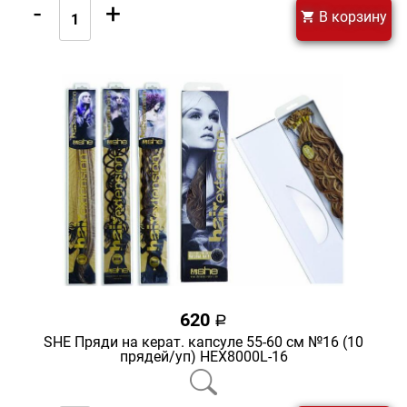
-
+
В корзину
620
a
SHE Пряди на керат. капсуле 55-60 см №16 (10
прядей/уп) HEX8000L-16