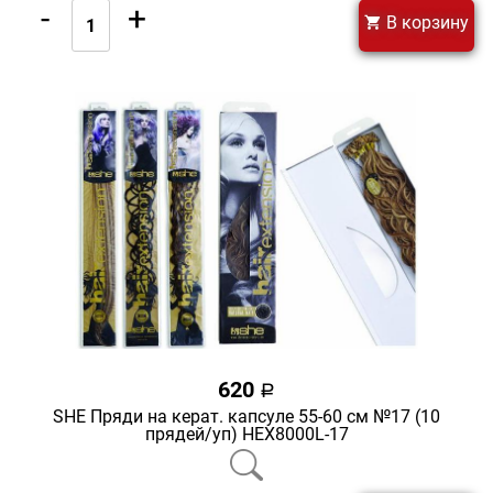
-
+
В корзину
620
a
SHE Пряди на керат. капсуле 55-60 см №17 (10
прядей/уп) HEX8000L-17