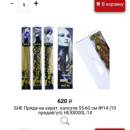
-
+
В корзину
620
a
SHE Пряди на керат. капсуле 55-60 см №14 (10
прядей/уп) HEX8000L-14