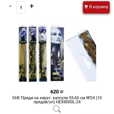
-
+
В корзину
620
a
SHE Пряди на керат. капсуле 55-60 см №24 (10
прядей/уп) HEX8000L-24