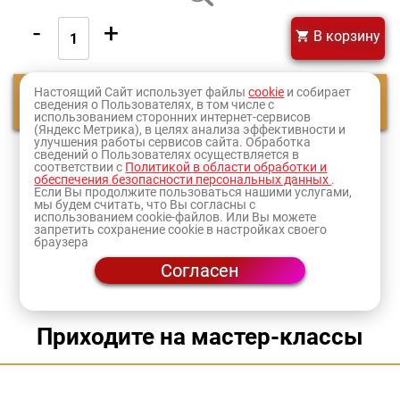
-
+
В корзину
Настоящий Сайт использует файлы
cookie
и собирает
Смотреть еще
сведения о Пользователях, в том числе с
использованием сторонних интернет-сервисов
(Яндекс Метрика), в целях анализа эффективности и
улучшения работы сервисов сайта. Обработка
сведений о Пользователях осуществляется в
1
2
соответствии с
Политикой в области обработки и
обеспечения безопасности персональных данных
.
Если Вы продолжите пользоваться нашими услугами,
Оформите заказ и товар доставят в ближайший к
мы будем считать, что Вы согласны с
использованием cookie-файлов. Или Вы можете
вам
магазин
или по адресу.
запретить сохранение cookie в настройках своего
браузера
Согласен
Приходите на мастер-классы