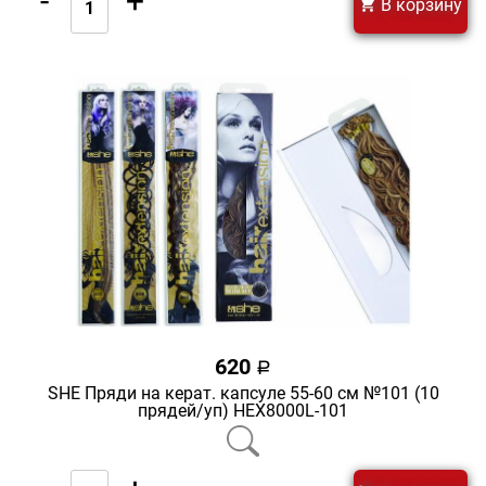
-
+
В корзину
620
a
SHE Пряди на керат. капсуле 55-60 см №101 (10
прядей/уп) HEX8000L-101