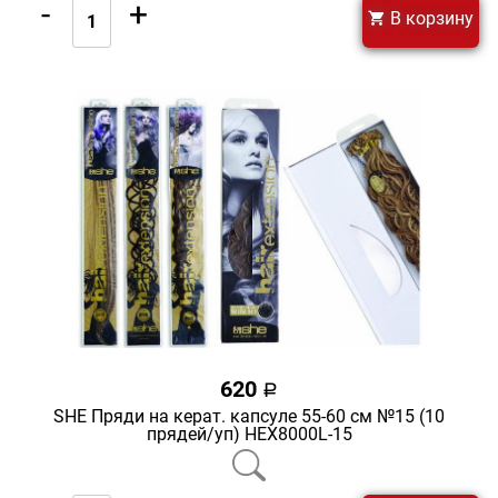
-
+
В корзину
620
a
SHE Пряди на керат. капсуле 55-60 см №15 (10
прядей/уп) HEX8000L-15