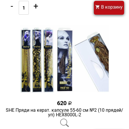
-
+
В корзину
620
a
SHE Пряди на керат. капсуле 55-60 см №2 (10 прядей/
уп) HEX8000L-2