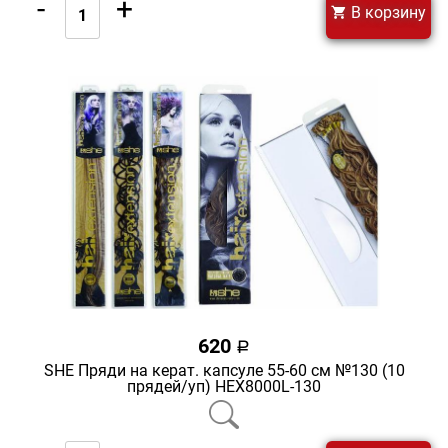
-
+
В корзину
620
a
SHE Пряди на керат. капсуле 55-60 см №130 (10
прядей/уп) HEX8000L-130