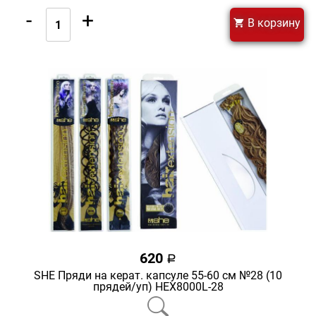
-
+
В корзину
620
a
SHE Пряди на керат. капсуле 55-60 см №28 (10
прядей/уп) HEX8000L-28