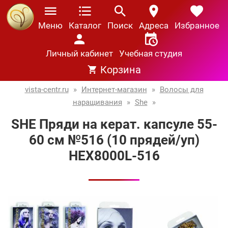
Меню
Каталог
Поиск
Адреса
Избранное
Личный кабинет
Учебная студия
Корзина
vista-centr.ru
»
Интернет-магазин
»
Волосы для
наращивания
»
She
»
SHE Пряди на керат. капсуле 55-
60 см №516 (10 прядей/уп)
HEX8000L-516