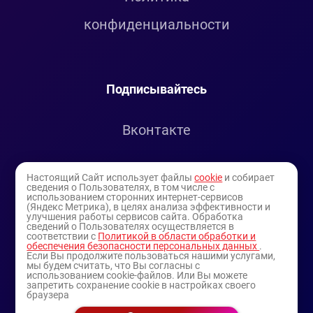
конфиденциальности
Подписывайтесь
Вконтакте
Telegram
Настоящий Сайт использует файлы
cookie
и собирает
сведения о Пользователях, в том числе с
использованием сторонних интернет-сервисов
Youtube
(Яндекс Метрика), в целях анализа эффективности и
улучшения работы сервисов сайта. Обработка
сведений о Пользователях осуществляется в
соответствии с
Политикой в области обработки и
обеспечения безопасности персональных данных
.
Если Вы продолжите пользоваться нашими услугами,
мы будем считать, что Вы согласны с
использованием cookie-файлов. Или Вы можете
запретить сохранение cookie в настройках своего
браузера