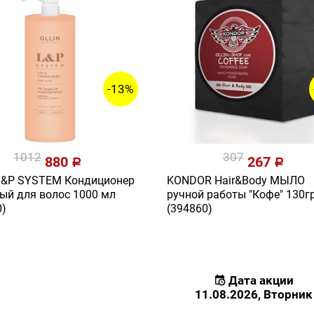
-13%
1012
307
880
267
a
a
L&P SYSTEM Кондиционер
KONDOR Hair&Body МЫЛО
ый для волос 1000 мл
ручной работы "Кофе" 130г
0)
(394860)
Дата акции
11.08.2026, Вторник