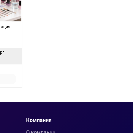
тация
ерг
Компания
О компании