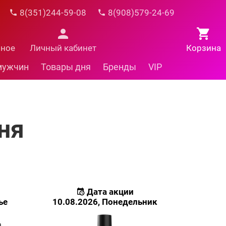
8(351)244-59-08
8(908)579-24-69
нное
Личный кабинет
Корзина
мужчин
Товары дня
Бренды
VIP
ня
Дата акции
ье
10.08.2026, Понедельник