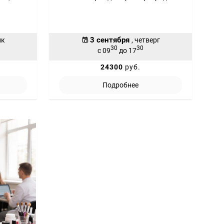
3 сентября
ик
, четверг
30
30
с 09
до 17
24300
руб.
Подробнее