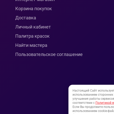
Корзина покупок
Доставка
Личный кабинет
Палитра красок
Найти мастера
Пользовательское соглашение
Настоящий Сайт используе
использованием сторонних и
улучшения работы сервисов
соответствии с
Политикой в
Если Вы продолжите пользо
использованием cookie-файл
© 1994