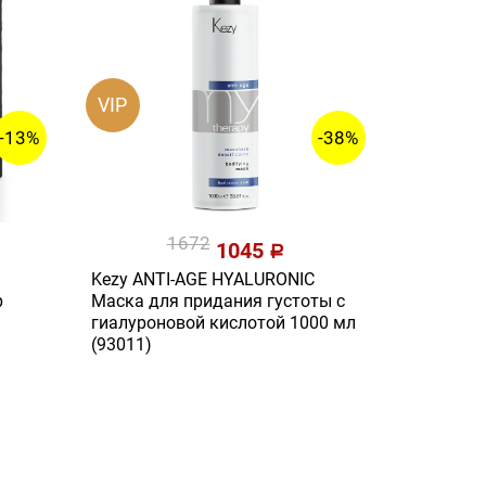
VIP
-13%
-38%
1672
1045
a
Kezy ANTI-AGE HYALURONIC
р
Маска для придания густоты с
гиалуроновой кислотой 1000 мл
(93011)