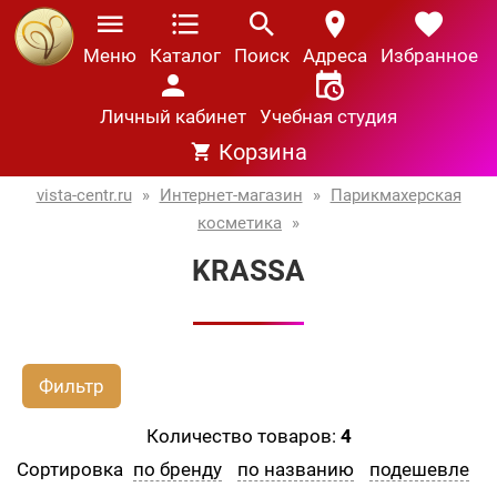
Меню
Каталог
Поиск
Адреса
Избранное
Личный кабинет
Учебная студия
Корзина
vista-centr.ru
»
Интернет-магазин
»
Парикмахерская
косметика
»
KRASSA
Фильтр
Количество товаров:
4
Сортировка
по бренду
по названию
подешевле