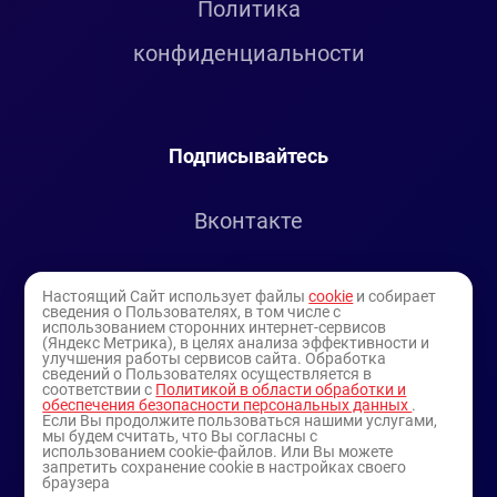
Политика
конфиденциальности
Подписывайтесь
Вконтакте
Telegram
Настоящий Сайт использует файлы
cookie
и собирает
сведения о Пользователях, в том числе с
использованием сторонних интернет-сервисов
Youtube
(Яндекс Метрика), в целях анализа эффективности и
улучшения работы сервисов сайта. Обработка
сведений о Пользователях осуществляется в
соответствии с
Политикой в области обработки и
обеспечения безопасности персональных данных
.
Если Вы продолжите пользоваться нашими услугами,
мы будем считать, что Вы согласны с
использованием cookie-файлов. Или Вы можете
запретить сохранение cookie в настройках своего
браузера