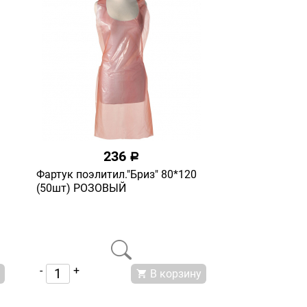
236
a
Фартук поэлитил."Бриз" 80*120
(50шт) РОЗОВЫЙ
-
+
В корзину