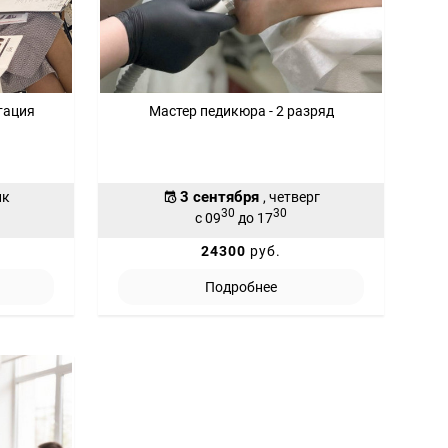
тация
Мастер педикюра - 2 разряд
3 сентября
ик
, четверг
30
30
с 09
до 17
24300
руб.
Подробнее