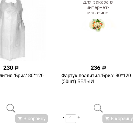
230
236
a
a
литил."Бриз" 80*120
Фартук поэлитил."Бриз" 80*120
(50шт) БЕЛЫЙ
-
+
В корзину
В корзину