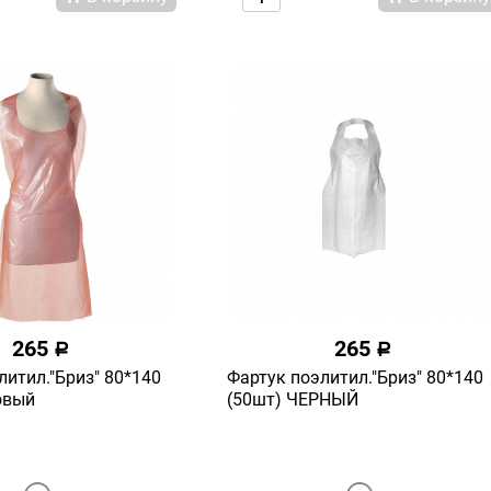
265
265
a
a
литил."Бриз" 80*140
Фартук поэлитил."Бриз" 80*140
овый
(50шт) ЧЕРНЫЙ