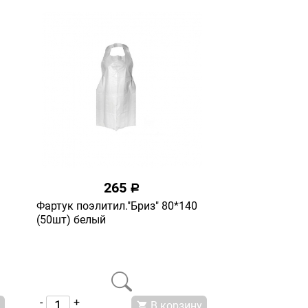
265
a
Фартук поэлитил."Бриз" 80*140
(50шт) белый
-
+
В корзину