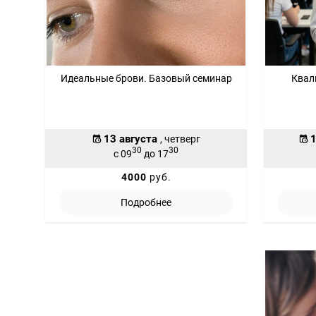
Идеальные брови. Базовый семинар
Квал
13 августа
1
, четверг
30
30
с 09
до 17
4000
руб.
Подробнее