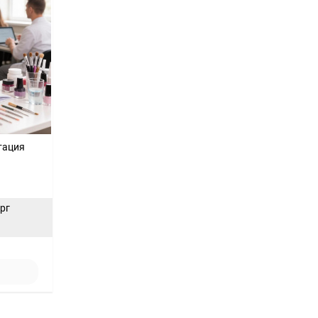
тация
ерг