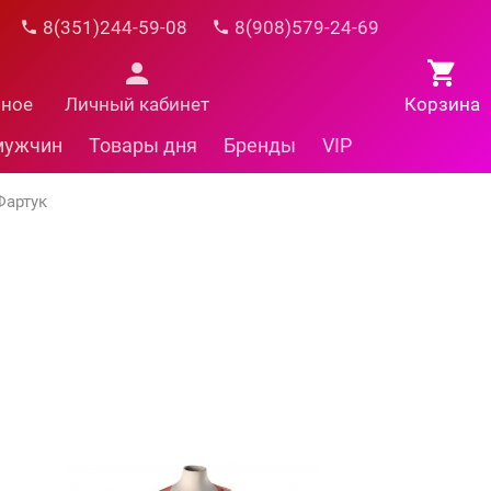
8(351)244-59-08
8(908)579-24-69
нное
Личный кабинет
Корзина
мужчин
Товары дня
Бренды
VIP
Фартук