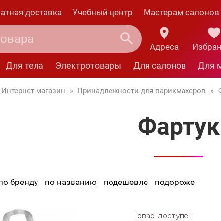
атная доставка
Учебный центр
Мастерам салонов
Адреса
Избра
Для тела
Электротовары
Для салонов
Для 
Интернет-магазин
»
Принадлежности для парикмахеров
»
Фартук
по бренду
по названию
подешевле
подороже