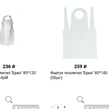
236
259
a
a
литил."Бриз" 80*120
Фартук поэлитил."Бриз" 80*140
РНЫЙ
(50шт)
-
+
В корзину
В корзину