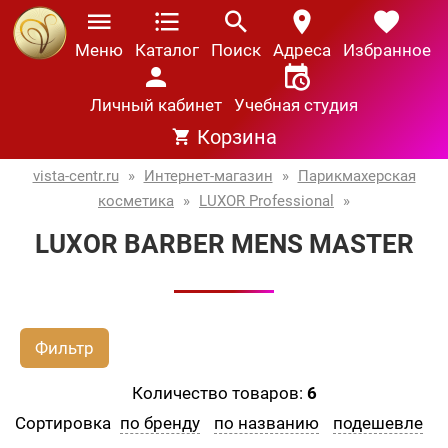
Меню
Каталог
Поиск
Адреса
Избранное
Личный кабинет
Учебная студия
Корзина
vista-centr.ru
»
Интернет-магазин
»
Парикмахерская
косметика
»
LUXOR Professional
»
LUXOR BARBER MENS MASTER
Фильтр
Количество товаров:
6
Сортировка
по бренду
по названию
подешевле