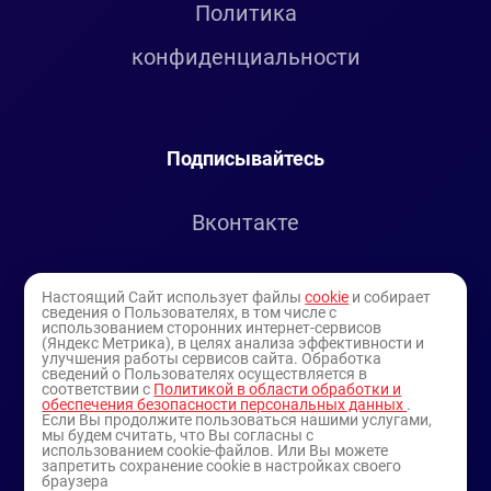
Политика
конфиденциальности
Подписывайтесь
Вконтакте
Telegram
Настоящий Сайт использует файлы
cookie
и собирает
сведения о Пользователях, в том числе с
использованием сторонних интернет-сервисов
Youtube
(Яндекс Метрика), в целях анализа эффективности и
улучшения работы сервисов сайта. Обработка
сведений о Пользователях осуществляется в
соответствии с
Политикой в области обработки и
обеспечения безопасности персональных данных
.
Если Вы продолжите пользоваться нашими услугами,
мы будем считать, что Вы согласны с
использованием cookie-файлов. Или Вы можете
запретить сохранение cookie в настройках своего
браузера