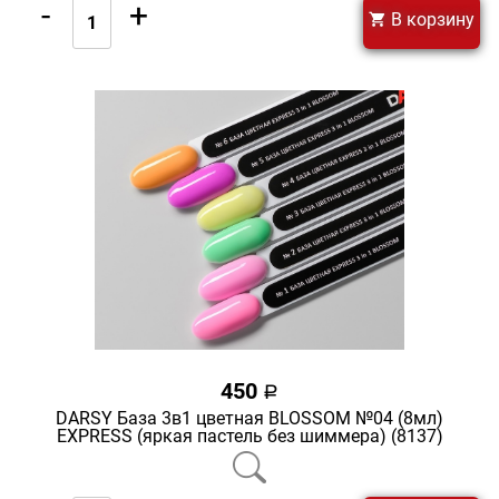
-
+
В корзину
450
a
DARSY База 3в1 цветная BLOSSOM №04 (8мл)
EXPRESS (яркая пастель без шиммера) (8137)