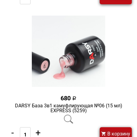
680
a
DARSY База 3в1 камуфлирующая №06 (15 мл)
EXPRESS (5259)
-
+
В корзину