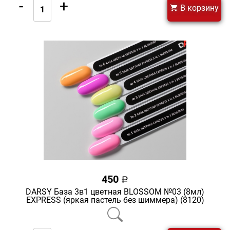
-
+
В корзину
450
a
DARSY База 3в1 цветная BLOSSOM №03 (8мл)
EXPRESS (яркая пастель без шиммера) (8120)