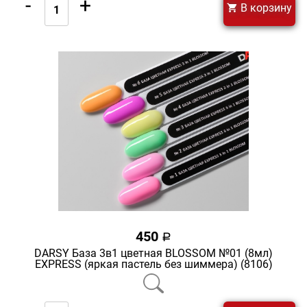
-
+
В корзину
450
a
DARSY База 3в1 цветная BLOSSOM №01 (8мл)
EXPRESS (яркая пастель без шиммера) (8106)