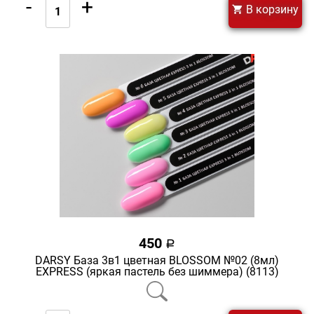
-
+
В корзину
450
a
DARSY База 3в1 цветная BLOSSOM №02 (8мл)
EXPRESS (яркая пастель без шиммера) (8113)