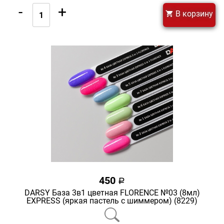
-
+
В корзину
450
a
DARSY База 3в1 цветная FLORENCE №03 (8мл)
EXPRESS (яркая пастель с шиммером) (8229)