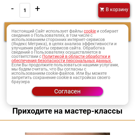
-
+
В корзину
Настоящий Сайт использует файлы
Смотреть еще
cookie
и собирает
сведения о Пользователях, в том числе с
использованием сторонних интернет-сервисов
(Яндекс Метрика), в целях анализа эффективности и
улучшения работы сервисов сайта. Обработка
1
2
3
4
5
6
7
8
9
10
сведений о Пользователях осуществляется в
соответствии с
Политикой в области обработки и
обеспечения безопасности персональных данных
.
Оформите заказ и товар доставят в ближайший к
Если Вы продолжите пользоваться нашими услугами,
мы будем считать, что Вы согласны с
вам
магазин
или по адресу.
использованием cookie-файлов. Или Вы можете
запретить сохранение cookie в настройках своего
браузера
Согласен
Приходите на мастер-классы