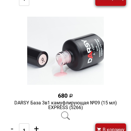
680
a
DARSY База 3в1 камуфлирующая №09 (15 мл)
EXPRESS (5266)
-
+
В корзину