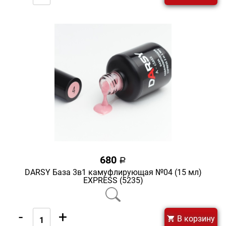
680
a
DARSY База 3в1 камуфлирующая №04 (15 мл)
EXPRESS (5235)
-
+
В корзину