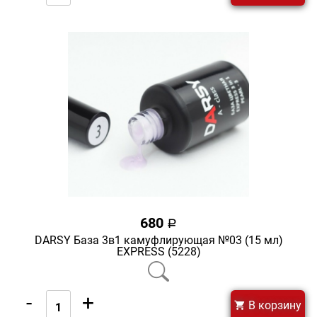
680
a
DARSY База 3в1 камуфлирующая №03 (15 мл)
EXPRESS (5228)
-
+
В корзину