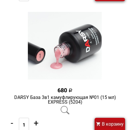
680
a
DARSY База 3в1 камуфлирующая №01 (15 мл)
EXPRESS (5204)
-
+
В корзину