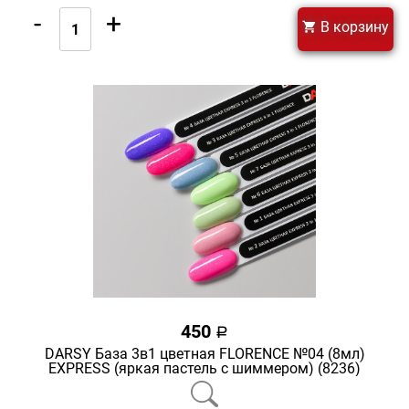
-
+
В корзину
450
a
DARSY База 3в1 цветная FLORENCE №04 (8мл)
EXPRESS (яркая пастель с шиммером) (8236)