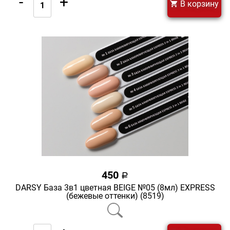
-
+
В корзину
450
a
DARSY База 3в1 цветная BEIGE №05 (8мл) EXPRESS
(бежевые оттенки) (8519)