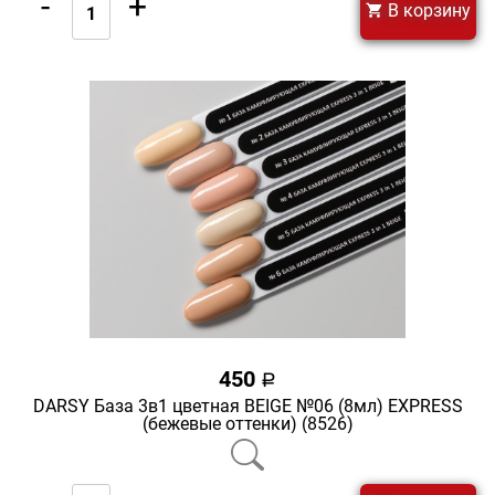
-
+
В корзину
450
a
DARSY База 3в1 цветная BEIGE №06 (8мл) EXPRESS
(бежевые оттенки) (8526)