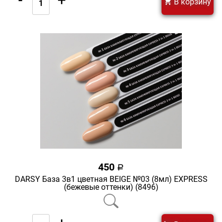
В корзину
450
a
DARSY База 3в1 цветная BEIGE №03 (8мл) EXPRESS
(бежевые оттенки) (8496)