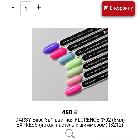
-
+
В корзину
450
a
DARSY База 3в1 цветная FLORENCE №02 (8мл)
EXPRESS (яркая пастель с шиммером) (8212)