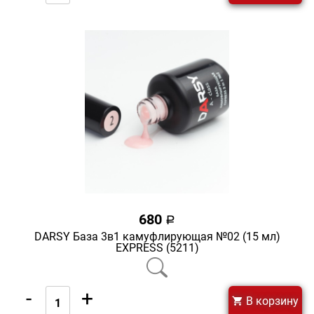
680
a
DARSY База 3в1 камуфлирующая №02 (15 мл)
EXPRESS (5211)
-
+
В корзину