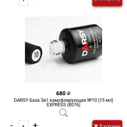
680
a
DARSY База 3в1 камуфлирующая №10 (15 мл)
EXPRESS (8076)
-
+
В корзину