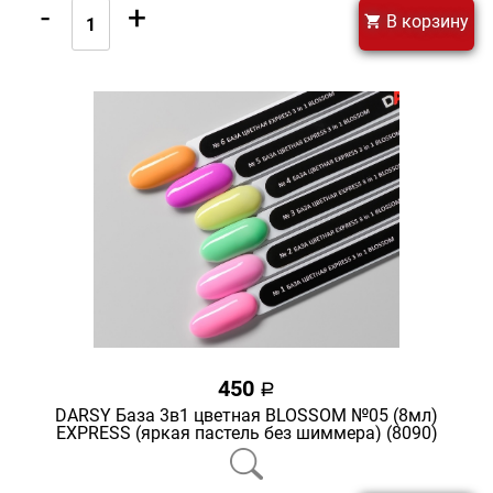
-
+
В корзину
450
a
DARSY База 3в1 цветная BLOSSOM №05 (8мл)
EXPRESS (яркая пастель без шиммера) (8090)