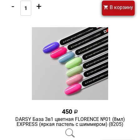
-
+
В корзину
450
a
DARSY База 3в1 цветная FLORENCE №01 (8мл)
EXPRESS (яркая пастель с шиммером) (8205)