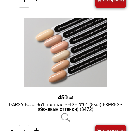
450
a
DARSY База 3в1 цветная BEIGE №01 (8мл) EXPRESS
(бежевые оттенки) (8472)
-
+