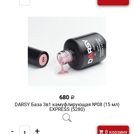
680
a
DARSY База 3в1 камуфлирующая №08 (15 мл)
EXPRESS (5280)
-
+
В корзину