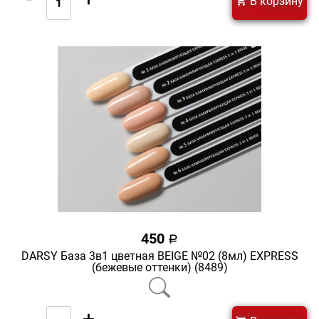
В корзину
450
a
DARSY База 3в1 цветная BEIGE №02 (8мл) EXPRESS
(бежевые оттенки) (8489)
-
+