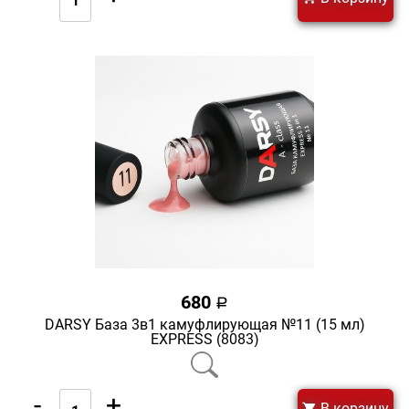
680
a
DARSY База 3в1 камуфлирующая №11 (15 мл)
EXPRESS (8083)
-
+
В корзину