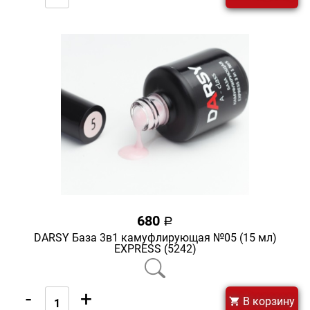
680
a
DARSY База 3в1 камуфлирующая №05 (15 мл)
EXPRESS (5242)
-
+
В корзину