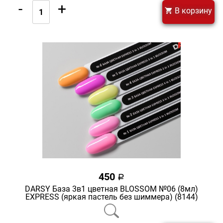
-
+
В корзину
450
a
DARSY База 3в1 цветная BLOSSOM №06 (8мл)
EXPRESS (яркая пастель без шиммера) (8144)