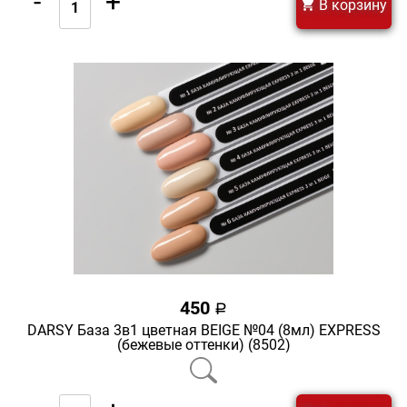
-
+
В корзину
450
a
DARSY База 3в1 цветная BEIGE №04 (8мл) EXPRESS
(бежевые оттенки) (8502)