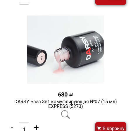
680
a
DARSY База 3в1 камуфлирующая №07 (15 мл)
EXPRESS (5273)
-
+
В корзину