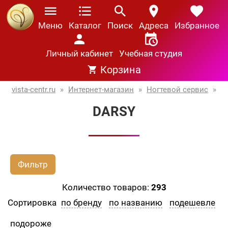
Меню
Каталог
Поиск
Адреса
Избранное
Личный кабинет
Учебная студия
Корзина
vista-centr.ru
»
Интернет-магазин
»
Ногтевой сервис
»
DARSY
Фильтр
Количество товаров:
293
Сортировка
по бренду
по названию
подешевле
подороже