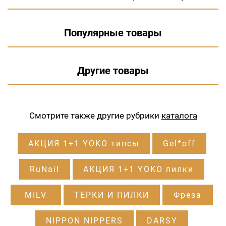
Популярные товары
Другие товары
Смотрите также другие рубрики
каталога
АКЦИЯ 1+1 YOKO типсы
Gel*off
RuNail
АКЦИЯ 1+1 YOKO пилки
MILV
ТЕРКИ И ПИЛКИ
Фреза
NIPPON NIPPERS
DARSY