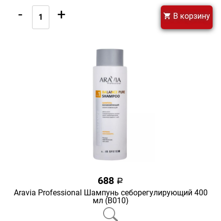
-
+
В корзину
688
a
Aravia Professional Шампунь себорегулирующий 400
мл (В010)