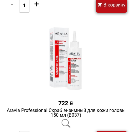
-
+
В корзину
722
a
Aravia Professional Скраб энзимный для кожи головы
150 мл (В037)