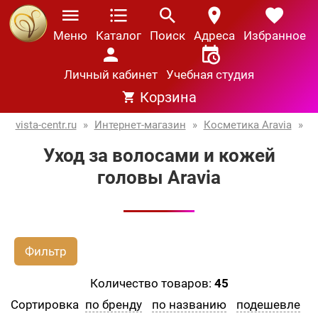
Меню
Каталог
Поиск
Адреса
Избранное
Личный кабинет
Учебная студия
Корзина
vista-centr.ru
»
Интернет-магазин
»
Косметика Aravia
»
Уход за волосами и кожей
головы Aravia
Фильтр
Количество товаров:
45
Сортировка
по бренду
по названию
подешевле