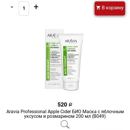
-
+
В корзину
520
a
Aravia Professional Apple Cider БИО Маска с яблочным
уксусом и розмарином 200 мл (В049)