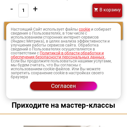
-
+
В корзину
Настоящий Сайт использует файлы
cookie
и собирает
Смотреть еще
сведения о Пользователях, в том числе с
использованием сторонних интернет-сервисов
(Яндекс Метрика), в целях анализа эффективности и
улучшения работы сервисов сайта. Обработка
1
2
сведений о Пользователях осуществляется в
соответствии с
Политикой в области обработки и
обеспечения безопасности персональных данных
.
Оформите заказ и товар доставят в ближайший к
Если Вы продолжите пользоваться нашими услугами,
мы будем считать, что Вы согласны с
вам
магазин
или по адресу.
использованием cookie-файлов. Или Вы можете
запретить сохранение cookie в настройках своего
браузера
Согласен
Приходите на мастер-классы