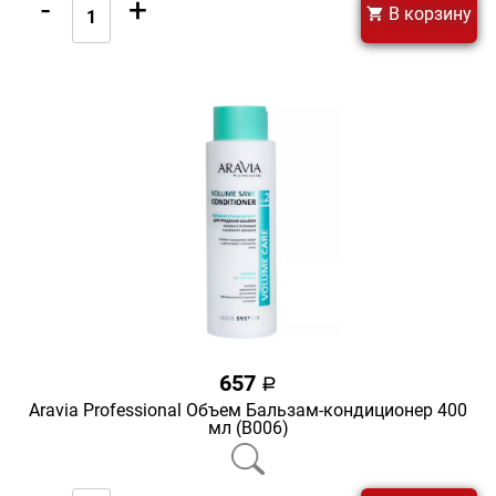
-
+
В корзину
657
a
Aravia Professional Объем Бальзам-кондиционер 400
мл (В006)