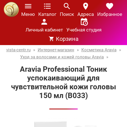
Меню
Каталог
Поиск
Адреса
Избранное
Личный кабинет
Учебная студия
Корзина
vista-centr.ru
»
Интернет-магазин
»
Косметика Aravia
»
Уход за волосами и кожей головы Aravia
»
Aravia Professional Тоник
успокаивающий для
чувствительной кожи головы
150 мл (В033)