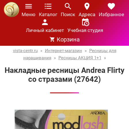
Меню
Каталог
Поиск
Адреса
Избранное
Личный кабинет
Учебная студия
Корзина
vista-centr.ru
»
Интернет-магазин
»
Ресницы для
наращивания
»
Ресницы АКЦИЯ 1+1
»
Накладные ресницы Andrea Flirty
со стразами (27642)