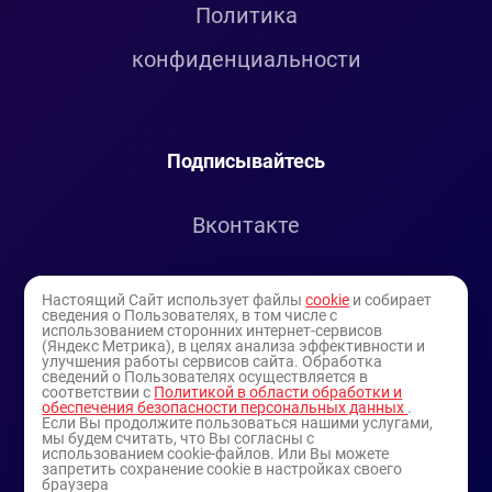
Политика
конфиденциальности
Подписывайтесь
Вконтакте
Telegram
Настоящий Сайт использует файлы
cookie
и собирает
сведения о Пользователях, в том числе с
использованием сторонних интернет-сервисов
Youtube
(Яндекс Метрика), в целях анализа эффективности и
улучшения работы сервисов сайта. Обработка
сведений о Пользователях осуществляется в
соответствии с
Политикой в области обработки и
обеспечения безопасности персональных данных
.
Если Вы продолжите пользоваться нашими услугами,
мы будем считать, что Вы согласны с
использованием cookie-файлов. Или Вы можете
запретить сохранение cookie в настройках своего
браузера