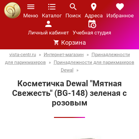
Меню
Каталог
Поиск
Адреса
Избранное
Личный кабинет
Учебная студия
Корзина
vista-centr.ru
»
Интернет-магазин
»
Принадлежности
для парикмахеров
»
Принадлежности для парикмахеров
Dewal
»
Косметичка Dewal "Мятная
Свежесть" (BG-148) зеленая с
розовым