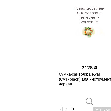
2128
a
Сумка-саквояж Dewal
(СА17black) для инструмен
черная
-
+
В кор