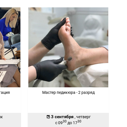
тация
Мастер педикюра - 2 разряд
3 сентября
ик
, четверг
30
30
с 09
до 17