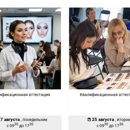
ификационная аттестация
Квалификационная аттес
7 августа
25 августа
, понедельник
, вторн
30
30
30
30
с 09
до 17
с 09
до 17