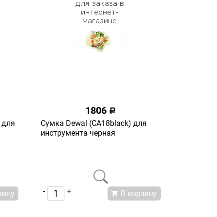
1806
a
 для
Сумка Dewal (СА18black) для
инструмента черная
-
+
зину
В корзину