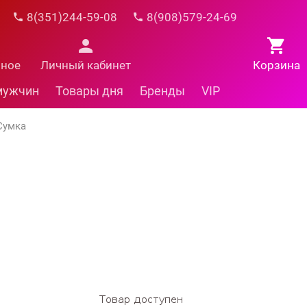
8(351)244-59-08
8(908)579-24-69
нное
Личный кабинет
Корзина
мужчин
Товары дня
Бренды
VIP
Сумка