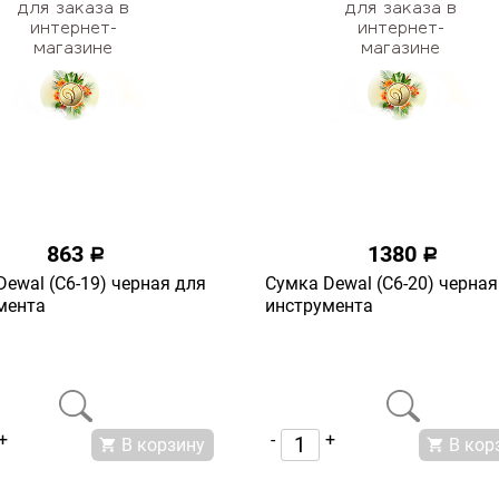
863
1380
a
a
ewal (С6-19) черная для
Сумка Dewal (С6-20) черная
мента
инструмента
+
-
+
В корзину
В кор