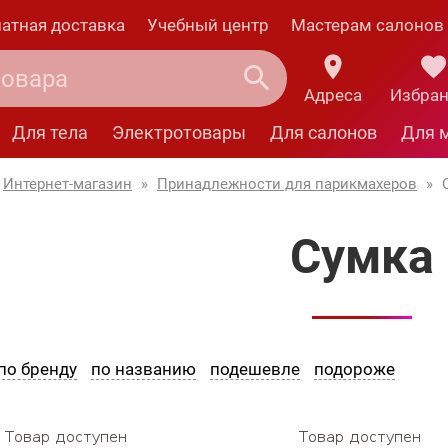
атная доставка
Учебный центр
Мастерам салонов
Адреса
Избра
Для тела
Электротовары
Для салонов
Для 
Интернет-магазин
»
Принадлежности для парикмахеров
»
Сумка
по бренду
по названию
подешевле
подороже