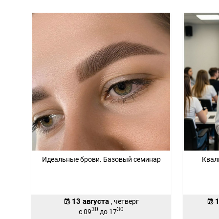
Идеальные брови. Базовый семинар
Квал
13 августа
1
, четверг
30
30
с 09
до 17