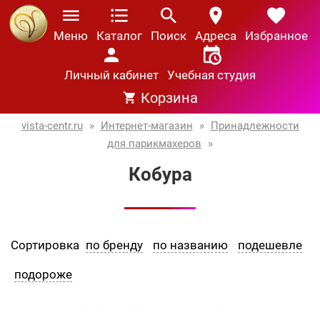
Меню
Каталог
Поиск
Адреса
Избранное
Личный кабинет
Учебная студия
Корзина
vista-centr.ru
»
Интернет-магазин
»
Принадлежности
для парикмахеров
»
Кобура
Сортировка
по бренду
по названию
подешевле
подороже