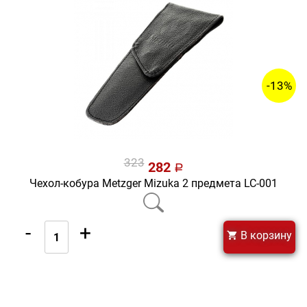
-13%
323
282
a
Чехол-кобура Metzger Mizuka 2 предмета LC-001
-
+
В корзину