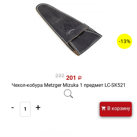
-13%
232
201
a
Чехол-кобура Metzger Mizuka 1 предмет LC-SK521
-
+
В корзину