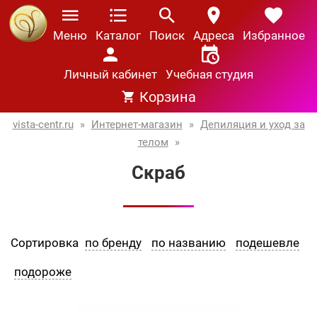
Меню
Каталог
Поиск
Адреса
Избранное
Личный кабинет
Учебная студия
Корзина
vista-centr.ru
»
Интернет-магазин
»
Депиляция и уход за
телом
»
Скраб
Сортировка
по бренду
по названию
подешевле
подороже