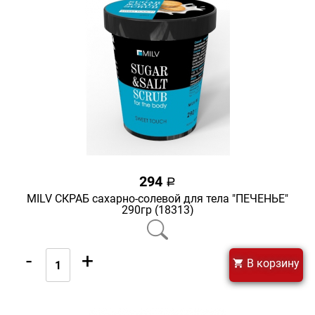
294
a
MILV СКРАБ сахарно-солевой для тела "ПЕЧЕНЬЕ"
290гр (18313)
-
+
В корзину