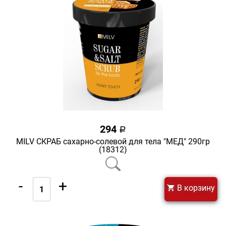
294
a
MILV СКРАБ сахарно-солевой для тела "МЕД" 290гр
(18312)
-
+
В корзину