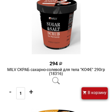
294
a
MILV СКРАБ сахарно-солевой для тела "КОФЕ" 290гр
(18316)
-
+
В корзину