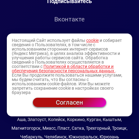
Подписывайтесь
Вконтакте
Telegram
Настоящий Сайт использует файлы
cookie
и собирает
сведения о Пользователях, в том числе с
использованием сторонних интернет-сервисов
Youtube
(Яндекс Метрика), в целях анализа эффективности и
улучшения работы сервисов сайта. Обработка
сведений о Пользователях осуществляется в
соответствии с
Политикой в области обработки и
обеспечения безопасности персональных данных
.
Если Вы продолжите пользоваться нашими услугами,
мы будем считать, что Вы согласны с
использованием cookie-файлов. Или Вы можете
запретить сохранение cookie в настройках своего
браузера
Согласен
© 1994-2025
— торговая витрина ИП Булатов В.А.
(профессиональная косметика)
Аша, Златоуст, Копейск, Коркино, Курган, Кыштым,
Магнитогорск, Миасс, Пласт, Сатка, Трехгорный, Троицк,
Чебаркуль, Челябинск, Южноуральск, Юрюзань