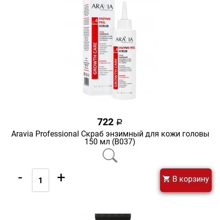
722
a
Aravia Professional Скраб энзимный для кожи головы
150 мл (В037)
-
+
В корзину