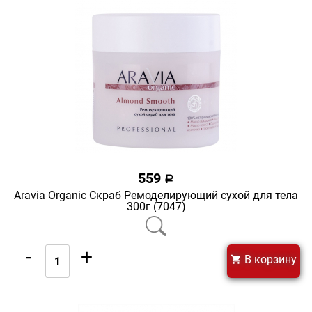
559
a
Aravia Organic Скраб Ремоделирующий сухой для тела
300г (7047)
-
+
В корзину