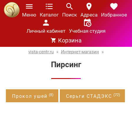
Меню
Каталог
Поиск
Адреса
Избранное
Личный кабинет
Учебная студия
Корзина
vista-centr.ru
»
Интернет-магазин
»
Пирсинг
(8)
(72)
Прокол ушей
Серьги СТАДЭКС