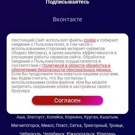
Подписывайтесь
Вконтакте
Telegram
Настоящий Сайт использует файлы
cookie
и собирает
сведения о Пользователях, в том числе с
использованием сторонних интернет-сервисов
Youtube
(Яндекс Метрика), в целях анализа эффективности и
улучшения работы сервисов сайта. Обработка
сведений о Пользователях осуществляется в
соответствии с
Политикой в области обработки и
обеспечения безопасности персональных данных
.
Если Вы продолжите пользоваться нашими услугами,
мы будем считать, что Вы согласны с
использованием cookie-файлов. Или Вы можете
запретить сохранение cookie в настройках своего
браузера
Согласен
© 1994-2025
— торговая витрина ИП Булатов В.А.
(профессиональная косметика)
Аша, Златоуст, Копейск, Коркино, Курган, Кыштым,
Магнитогорск, Миасс, Пласт, Сатка, Трехгорный, Троицк,
Чебаркуль, Челябинск, Южноуральск, Юрюзань