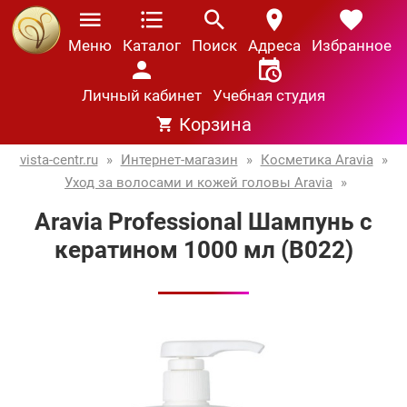
Меню
Каталог
Поиск
Адреса
Избранное
Личный кабинет
Учебная студия
Корзина
vista-centr.ru
»
Интернет-магазин
»
Косметика Aravia
»
Уход за волосами и кожей головы Aravia
»
Aravia Professional Шампунь с
кератином 1000 мл (В022)