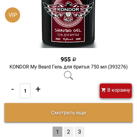
VIP
955
a
KONDOR My Beard Гель для бритья 750 мл (393276)
-
+
В корзину
Смотреть еще
1
2
3