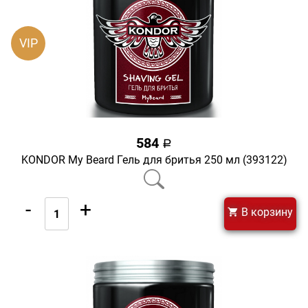
VIP
584
a
KONDOR My Beard Гель для бритья 250 мл (393122)
-
+
В корзину