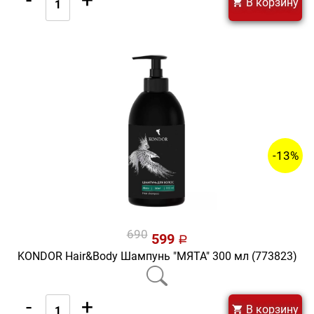
В корзину
-13%
690
599
a
KONDOR Hair&Body Шампунь "МЯТА" 300 мл (773823)
-
+
В корзину