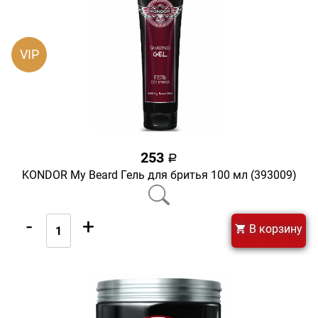
VIP
253
a
KONDOR My Beard Гель для бритья 100 мл (393009)
-
+
В корзину