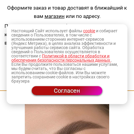
Оформите заказ и товар доставят в ближайший к
вам
магазин
или по адресу.
Продукция KONDOR - профессиональная мужская
Настоящий Сайт использует файлы
cookie
и собирает
косметика для бритья, а так же для ухода за
сведения о Пользователях, в том числе с
использованием сторонних интернет-сервисов
волосами.
(Яндекс Метрика), в целях анализа эффективности и
улучшения работы сервисов сайта. Обработка
сведений о Пользователях осуществляется в
соответствии с
Политикой в области обработки и
обеспечения безопасности персональных данных
.
Если Вы продолжите пользоваться нашими услугами,
мы будем считать, что Вы согласны с
использованием cookie-файлов. Или Вы можете
запретить сохранение cookie в настройках своего
Приходите на мастер-классы
браузера
Согласен