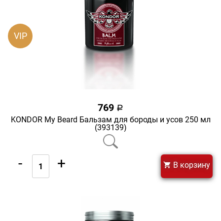
VIP
769
a
KONDOR My Beard Бальзам для бороды и усов 250 мл
(393139)
-
+
В корзину