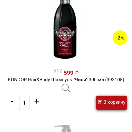
-2%
612
599
a
KONDOR Hair&Body Шампунь "Чили" 300 мл (393108)
-
+
В корзину