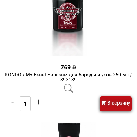
769
a
KONDOR My Beard Бальзам для бороды и усов 250 мл /
393139
-
+
В корзину