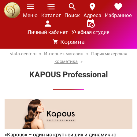
Меню
Каталог
Поиск
Адреса
Избранное
Личный кабинет
Учебная студия
Корзина
vista-centr.ru
»
Интернет-магазин
»
Парикмахерская
косметика
»
KAPOUS Professional
«Kapous» – один из крупнейших и динамично