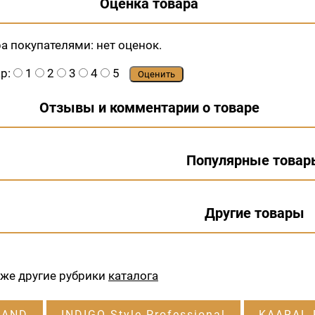
Оценка товара
ра покупателями:
нет оценок.
ар:
1
2
3
4
5
Оценить
Отзывы и комментарии о товаре
Популярные товар
Другие товары
кже другие рубрики
каталога
RAND
INDIGO Style Professional
KAARAL P