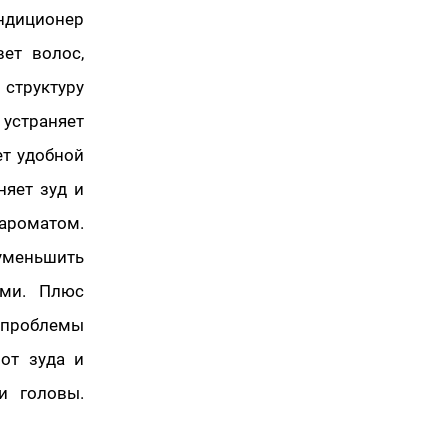
ндиционер
ет волос,
структуру
устраняет
ет удобной
няет зуд и
ароматом.
уменьшить
ими. Плюс
т проблемы
от зуда и
и головы.