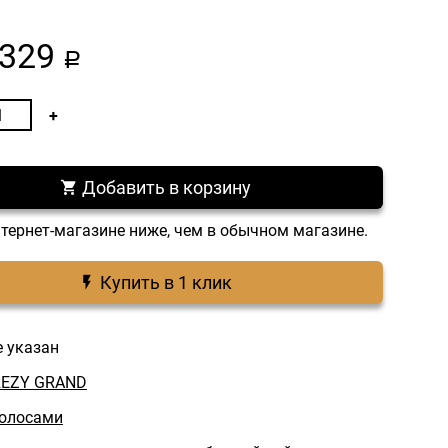
329
a
Добавить в корзину
нтернет-магазине ниже, чем в обычном магазине.
Купить в 1 клик
е указан
REZY GRAND
волосами