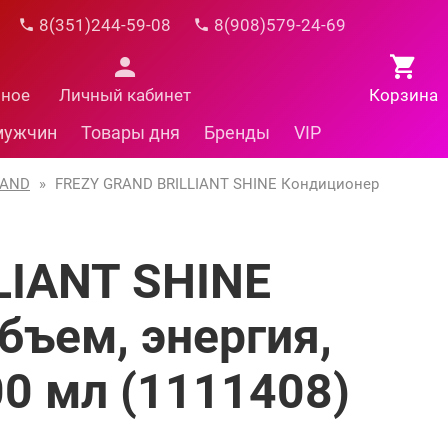
8(351)244-59-08
8(908)579-24-69
нное
Личный кабинет
Корзина
мужчин
Товары дня
Бренды
VIP
RAND
»
FREZY GRAND BRILLIANT SHINE Кондиционер
LIANT SHINE
бъем, энергия,
00 мл (1111408)