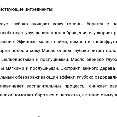
йствующие ингредиенты:
ксус глубоко очищает кожу головы, борется с п
пособствует улучшению кровообращения и ускоряет р
сияние. Эфирные масла лайма, лимона и грейпфрута
орни волос и кожу Масло оливы глубоко питает воло
, шелковистыми и послушными. Масло авокадо глубо
сы мягкими и послушными. Экстракт чайного дерева
альный обеззараживающий эффект, глубоко оздоравл
анавливает воспалительные процессы, снижает раз
епихи помогает бороться с перхотью, активно стимул