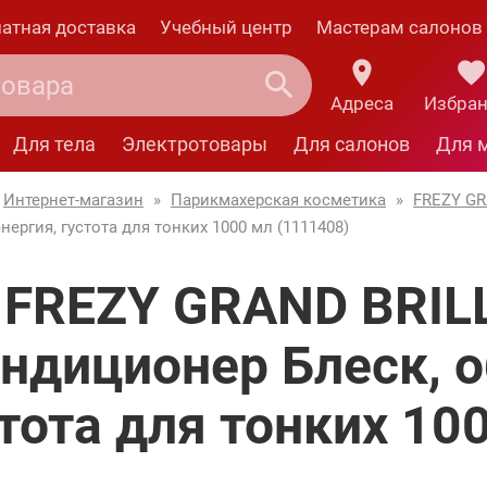
атная доставка
Учебный центр
Мастерам салонов
Адреса
Избра
Для тела
Электротовары
Для салонов
Для 
Интернет-магазин
»
Парикмахерская косметика
»
FREZY G
энергия, густота для тонких 1000 мл (1111408)
FREZY GRAND BRIL
ндиционер Блеск, о
тота для тонких 10