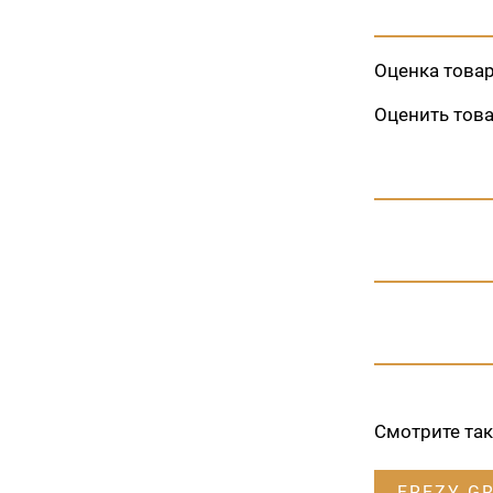
Оценка това
Оценить тов
Смотрите та
FREZY G