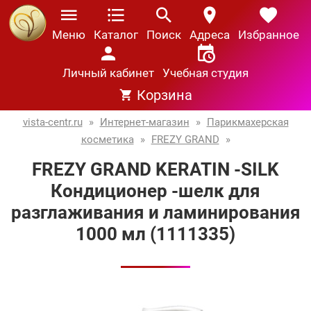
Меню
Каталог
Поиск
Адреса
Избранное
Личный кабинет
Учебная студия
Корзина
vista-centr.ru
»
Интернет-магазин
»
Парикмахерская
косметика
»
FREZY GRAND
»
FREZY GRAND KERATIN -SILK
Кондиционер -шелк для
разглаживания и ламинирования
1000 мл (1111335)