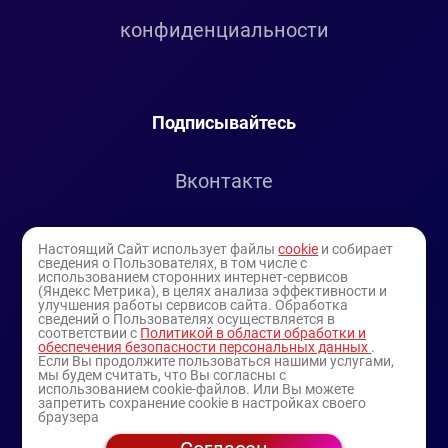
конфиденциальности
Подписывайтесь
Вконтакте
Telegram
Настоящий Сайт использует файлы
cookie
и собирает
сведения о Пользователях, в том числе с
использованием сторонних интернет-сервисов
Youtube
(Яндекс Метрика), в целях анализа эффективности и
улучшения работы сервисов сайта. Обработка
сведений о Пользователях осуществляется в
соответствии с
Политикой в области обработки и
обеспечения безопасности персональных данных
.
Если Вы продолжите пользоваться нашими услугами,
мы будем считать, что Вы согласны с
использованием cookie-файлов. Или Вы можете
запретить сохранение cookie в настройках своего
браузера