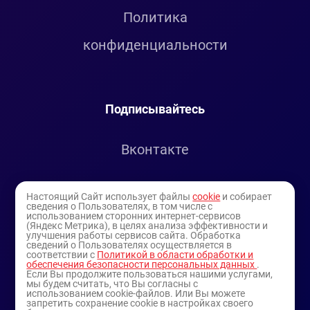
Политика
конфиденциальности
Подписывайтесь
Вконтакте
Telegram
Настоящий Сайт использует файлы
cookie
и собирает
сведения о Пользователях, в том числе с
использованием сторонних интернет-сервисов
Youtube
(Яндекс Метрика), в целях анализа эффективности и
улучшения работы сервисов сайта. Обработка
сведений о Пользователях осуществляется в
соответствии с
Политикой в области обработки и
обеспечения безопасности персональных данных
.
Если Вы продолжите пользоваться нашими услугами,
мы будем считать, что Вы согласны с
использованием cookie-файлов. Или Вы можете
запретить сохранение cookie в настройках своего