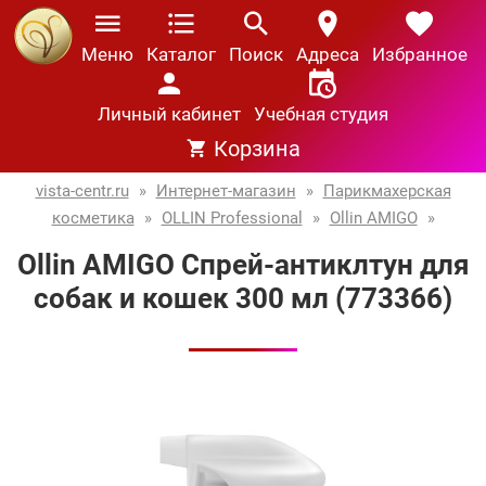
Меню
Каталог
Поиск
Адреса
Избранное
Личный кабинет
Учебная студия
Корзина
vista-centr.ru
»
Интернет-магазин
»
Парикмахерская
косметика
»
OLLIN Professional
»
Ollin AMIGO
»
Ollin AMIGO Спрей-антиклтун для
собак и кошек 300 мл (773366)