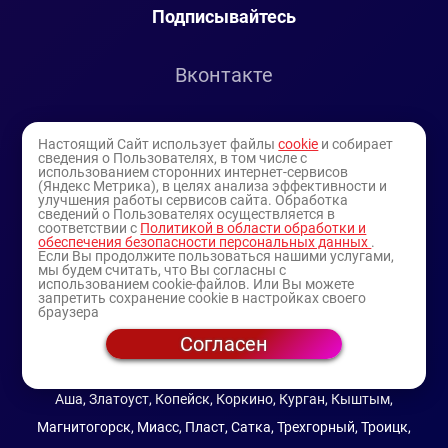
Подписывайтесь
Вконтакте
Telegram
Настоящий Сайт использует файлы
cookie
и собирает
сведения о Пользователях, в том числе с
использованием сторонних интернет-сервисов
Youtube
(Яндекс Метрика), в целях анализа эффективности и
улучшения работы сервисов сайта. Обработка
сведений о Пользователях осуществляется в
соответствии с
Политикой в области обработки и
обеспечения безопасности персональных данных
.
Если Вы продолжите пользоваться нашими услугами,
мы будем считать, что Вы согласны с
использованием cookie-файлов. Или Вы можете
запретить сохранение cookie в настройках своего
браузера
Согласен
© 1994-2025
— торговая витрина ИП Булатов В.А.
(профессиональная косметика)
Аша, Златоуст, Копейск, Коркино, Курган, Кыштым,
Магнитогорск, Миасс, Пласт, Сатка, Трехгорный, Троицк,