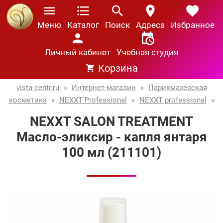
Меню
Каталог
Поиск
Адреса
Избранное
Личный кабинет
Учебная студия
Корзина
vista-centr.ru
»
Интернет-магазин
»
Парикмахерская
косметика
»
NEXXT Professional
»
NEXXT professional
»
NEXXT SALON TREATMENT
Масло-эликсир - капля янтаря
100 мл (211101)