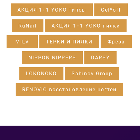
АКЦИЯ 1+1 YOKO типсы
Gel*off
RuNail
АКЦИЯ 1+1 YOKO пилки
MILV
ТЕРКИ И ПИЛКИ
Фреза
NIPPON NIPPERS
DARSY
LOKONOKO
Sahinov Group
RENOVIO восстановление ногтей