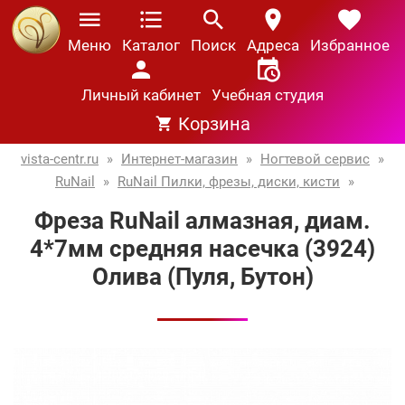
Меню
Каталог
Поиск
Адреса
Избранное
Личный кабинет
Учебная студия
Корзина
vista-centr.ru
»
Интернет-магазин
»
Ногтевой сервис
»
RuNail
»
RuNail Пилки, фрезы, диски, кисти
»
Фреза RuNail алмазная, диам.
4*7мм средняя насечка (3924)
Олива (Пуля, Бутон)