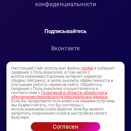
конфиденциальности
Подписывайтесь
Вконтакте
Telegram
Настоящий Сайт использует файлы
cookie
и собирает
сведения о Пользователях, в том числе с
использованием сторонних интернет-сервисов
Youtube
(Яндекс Метрика), в целях анализа эффективности и
улучшения работы сервисов сайта. Обработка
сведений о Пользователях осуществляется в
соответствии с
Политикой в области обработки и
обеспечения безопасности персональных данных
.
Если Вы продолжите пользоваться нашими услугами,
мы будем считать, что Вы согласны с
использованием cookie-файлов. Или Вы можете
запретить сохранение cookie в настройках своего
браузера
Согласен
© 1994-2025
— торговая витрина ИП Булатов В.А.