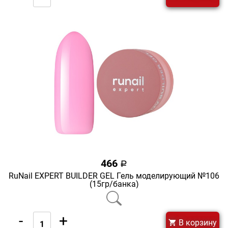
466
a
RuNail EXPERT BUILDER GEL Гель моделирующий №106
(15гр/банка)
-
+
В корзину