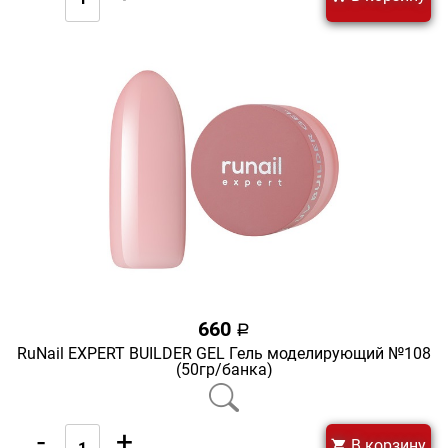
660
a
RuNail EXPERT BUILDER GEL Гель моделирующий №108
(50гр/банка)
-
+
В корзину