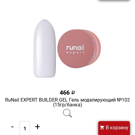
466
a
RuNail EXPERT BUILDER GEL Гель моделирующий №102
(15гр/банка)
-
+
В корзину