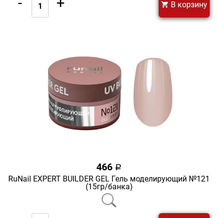
-
+
В корзину
466
a
RuNail EXPERT BUILDER GEL Гель моделирующий №121
(15гр/банка)