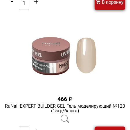
-
+
В корзину
466
a
RuNail EXPERT BUILDER GEL Гель моделирующий №120
(15гр/банка)