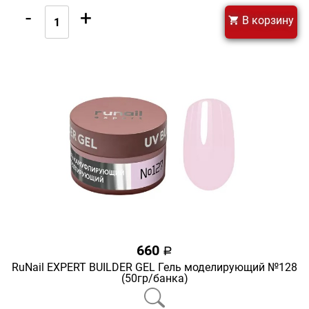
-
+
В корзину
660
a
RuNail EXPERT BUILDER GEL Гель моделирующий №128
(50гр/банка)