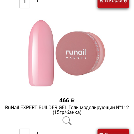
В корзину
466
a
RuNail EXPERT BUILDER GEL Гель моделирующий №112
(15гр/банка)
-
+