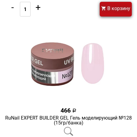
-
+
В корзину
466
a
RuNail EXPERT BUILDER GEL Гель моделирующий №128
(15гр/банка)