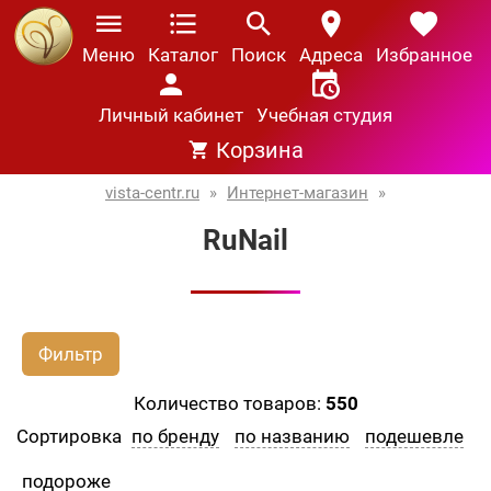
Меню
Каталог
Поиск
Адреса
Избранное
Личный кабинет
Учебная студия
Корзина
vista-centr.ru
»
Интернет-магазин
»
RuNail
Фильтр
Количество товаров:
550
Сортировка
по бренду
по названию
подешевле
подороже