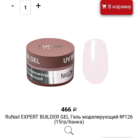
-
+
В корзину
466
a
RuNail EXPERT BUILDER GEL Гель моделирующий №126
(15гр/банка)