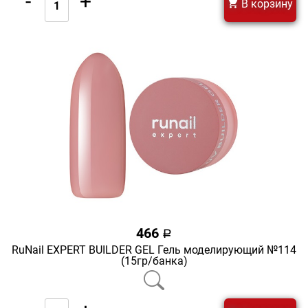
-
+
В корзину
466
a
RuNail EXPERT BUILDER GEL Гель моделирующий №114
(15гр/банка)