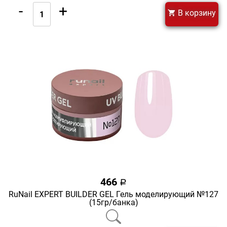
-
+
В корзину
466
a
RuNail EXPERT BUILDER GEL Гель моделирующий №127
(15гр/банка)