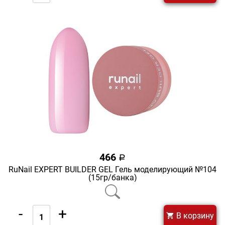
466
a
RuNail EXPERT BUILDER GEL Гель моделирующий №104
(15гр/банка)
-
+
В корзину