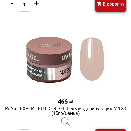
-
+
В корзину
466
a
RuNail EXPERT BUILDER GEL Гель моделирующий №123
(15гр/банка)