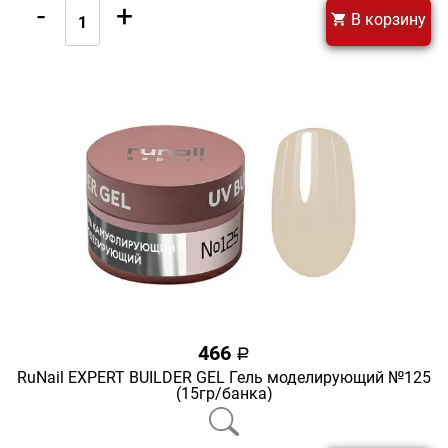
-
+
В корзину
466
a
RuNail EXPERT BUILDER GEL Гель моделирующий №125
(15гр/банка)