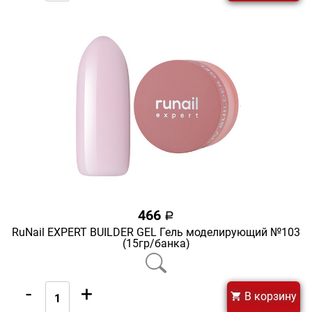
466
a
RuNail EXPERT BUILDER GEL Гель моделирующий №103
(15гр/банка)
-
+
В корзину