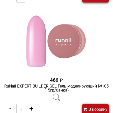
466
a
RuNail EXPERT BUILDER GEL Гель моделирующий №105
(15гр/банка)
-
+
В корзину