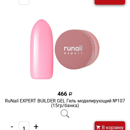
466
a
RuNail EXPERT BUILDER GEL Гель моделирующий №107
(15гр/банка)
-
+
В корзину