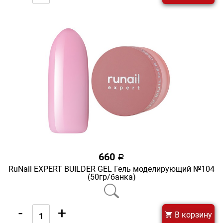
660
a
RuNail EXPERT BUILDER GEL Гель моделирующий №104
(50гр/банка)
-
+
В корзину