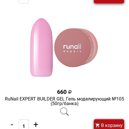
660
a
RuNail EXPERT BUILDER GEL Гель моделирующий №105
(50гр/банка)
-
+
В корзину