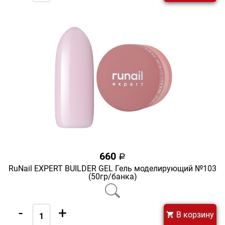
660
a
RuNail EXPERT BUILDER GEL Гель моделирующий №103
(50гр/банка)
-
+
В корзину