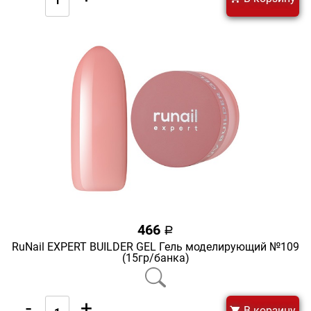
466
a
RuNail EXPERT BUILDER GEL Гель моделирующий №109
(15гр/банка)
-
+
В корзину