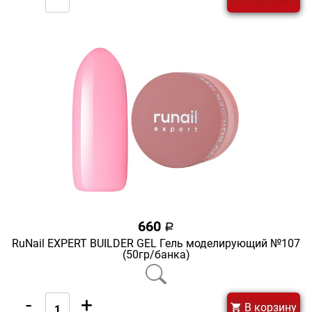
660
a
RuNail EXPERT BUILDER GEL Гель моделирующий №107
(50гр/банка)
-
+
В корзину