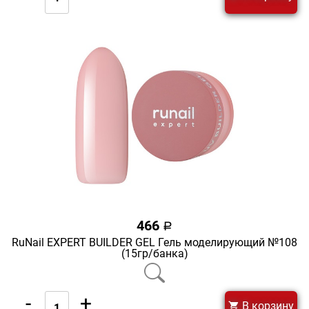
466
a
RuNail EXPERT BUILDER GEL Гель моделирующий №108
(15гр/банка)
-
+
В корзину