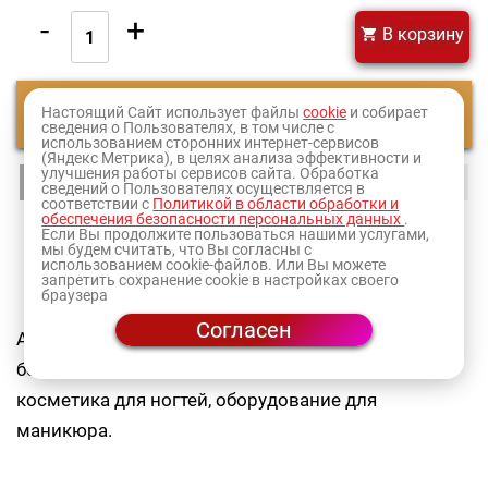
-
+
В корзину
Настоящий Сайт использует файлы
Смотреть еще
cookie
и собирает
сведения о Пользователях, в том числе с
использованием сторонних интернет-сервисов
(Яндекс Метрика), в целях анализа эффективности и
улучшения работы сервисов сайта. Обработка
1
2
3
4
5
6
7
8
9
10
11
сведений о Пользователях осуществляется в
соответствии с
Политикой в области обработки и
обеспечения безопасности персональных данных
.
12
13
14
15
16
17
18
19
Если Вы продолжите пользоваться нашими услугами,
мы будем считать, что Вы согласны с
использованием cookie-файлов. Или Вы можете
Оформите заказ и товар доставят в ближайший к
запретить сохранение cookie в настройках своего
браузера
вам
магазин
или по адресу.
Согласен
Ассортимент продукции RuNail достаточной
большой - это материалы для депиляции,
косметика для ногтей, оборудование для
маникюра.