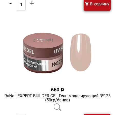
-
+
В корзину
660
a
RuNail EXPERT BUILDER GEL Гель моделирующий №123
(50гр/банка)