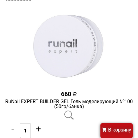
660
a
RuNail EXPERT BUILDER GEL Гель моделирующий №100
(50гр/банка)
-
+
В корзину