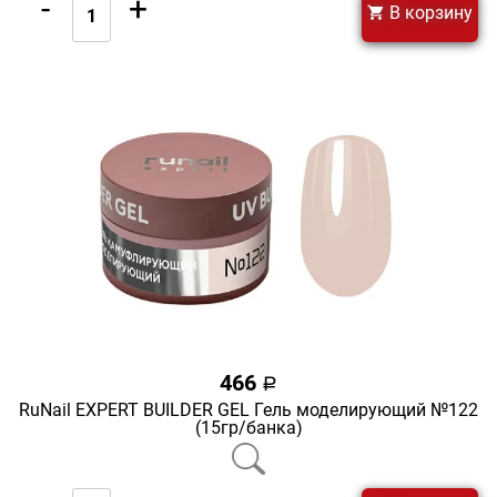
-
+
В корзину
466
a
RuNail EXPERT BUILDER GEL Гель моделирующий №122
(15гр/банка)