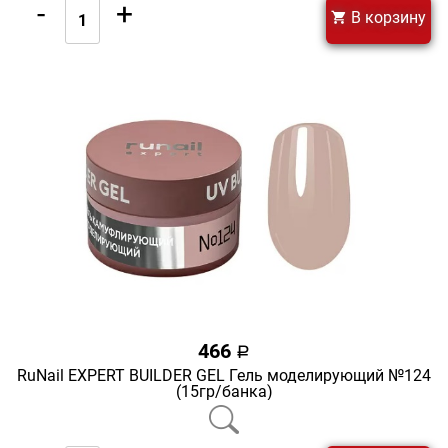
-
+
В корзину
466
a
RuNail EXPERT BUILDER GEL Гель моделирующий №124
(15гр/банка)