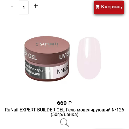
-
+
В корзину
660
a
RuNail EXPERT BUILDER GEL Гель моделирующий №126
(50гр/банка)