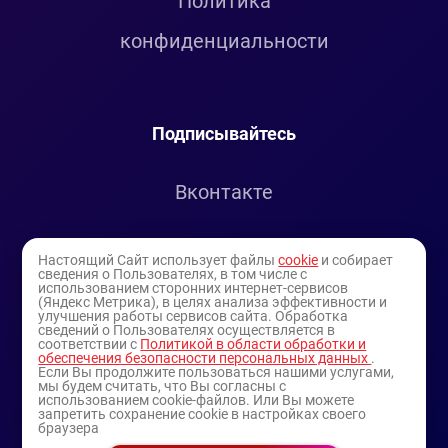
Политика
конфиденциальности
Подписывайтесь
Вконтакте
Telegram
Настоящий Сайт использует файлы
cookie
и собирает
сведения о Пользователях, в том числе с
использованием сторонних интернет-сервисов
Youtube
(Яндекс Метрика), в целях анализа эффективности и
улучшения работы сервисов сайта. Обработка
сведений о Пользователях осуществляется в
соответствии с
Политикой в области обработки и
обеспечения безопасности персональных данных
.
Если Вы продолжите пользоваться нашими услугами,
мы будем считать, что Вы согласны с
использованием cookie-файлов. Или Вы можете
запретить сохранение cookie в настройках своего
браузера