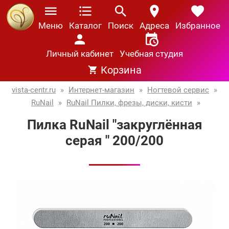
Меню
Каталог
Поиск
Адреса
Избранное
Личный кабинет
Учебная студия
Корзина
vista-centr.ru
»
Интернет-магазин
»
Ногтевой сервис
»
RuNail
»
RuNail Пилки, фрезы, диски, кисти
»
Пилка RuNail "закруглённая
серая " 200/200