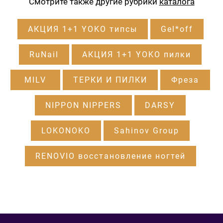
Смотрите также другие рубрики
каталога
АКЦИЯ 1+1 YOKO типсы
Gel*off
RuNail
АКЦИЯ 1+1 YOKO пилки
MILV
ТЕРКИ И ПИЛКИ
Фреза
NIPPON NIPPERS
DARSY
LOKONOKO
Sahinov Group
RENOVIO восстановление ногтей