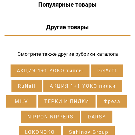
Популярные товары
Другие товары
Смотрите также другие рубрики
каталога
АКЦИЯ 1+1 YOKO типсы
Gel*off
RuNail
АКЦИЯ 1+1 YOKO пилки
MILV
ТЕРКИ И ПИЛКИ
Фреза
NIPPON NIPPERS
DARSY
LOKONOKO
Sahinov Group