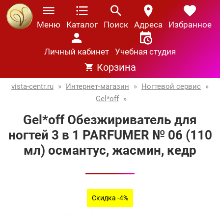
Меню
Каталог
Поиск
Адреса
Избранное
Личный кабинет
Учебная студия
Корзина
vista-centr.ru
»
Интернет-магазин
»
Ногтевой сервис
»
Gel*off
»
Gel*off Обезжириватель для
ногтей 3 в 1 PARFUMER № 06 (110
мл) османтус, жасмин, кедр
Скидка -4%