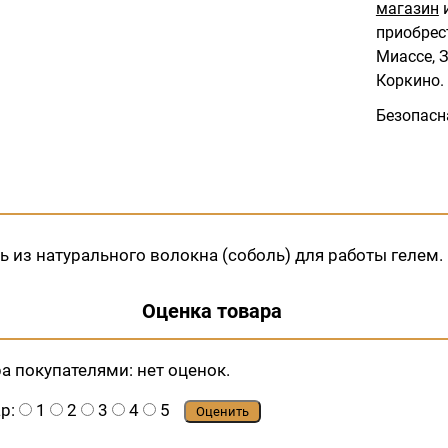
магазин
и
приобрес
Миассе, З
Коркино.
Безопасн
ь из натурального волокна (соболь) для работы гелем.
Оценка товара
ра покупателями:
нет оценок.
ар:
1
2
3
4
5
Оценить