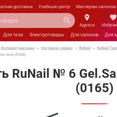
атная доставка
Учебный центр
Мастерам салонов
Адреса
Избра
Для тела
Электротовары
Для салонов
Для 
Интернет-магазин
»
Ногтевой сервис
»
RuNail
»
RuNail Пил
ля геля (0165)
ь RuNail № 6 Gel.Sa
(0165)