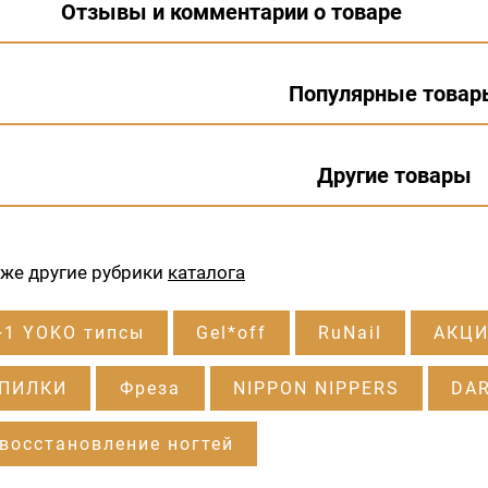
Отзывы и комментарии о товаре
Популярные товар
Другие товары
кже другие рубрики
каталога
+1 YOKO типсы
Gel*off
RuNail
АКЦИ
 ПИЛКИ
Фреза
NIPPON NIPPERS
DA
восстановление ногтей