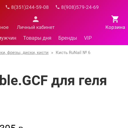
8(351)244-59-08
8(908)579-24-69
нное
Личный кабинет
Корзина
мужчин
Товары дня
Бренды
VIP
ки, фрезы, диски, кисти
»
Кисть RuNail № 6
ble.GCF для геля