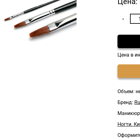
Цена:
Цена в и
Объем: н
Бренд:
Ru
Маникюрн
Ногти. К
Оформите