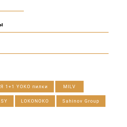
ы
Я 1+1 YOKO пилки
MILV
RSY
LOKONOKO
Sahinov Group