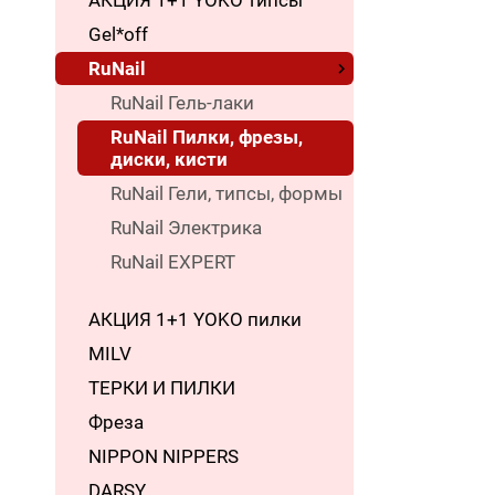
АКЦИЯ 1+1 YOKO типсы
Gel*off
RuNail
RuNail Гель-лаки
RuNail Пилки, фрезы,
диски, кисти
RuNail Гели, типсы, формы
RuNail Электрика
RuNail EXPERT
АКЦИЯ 1+1 YOKO пилки
MILV
ТЕРКИ И ПИЛКИ
Фреза
NIPPON NIPPERS
DARSY