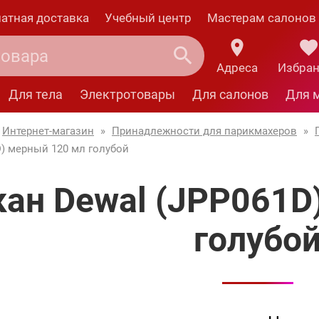
атная доставка
Учебный центр
Мастерам салонов
Адреса
Избра
Для тела
Электротовары
Для салонов
Для 
Интернет-магазин
»
Принадлежности для парикмахеров
»
D) мерный 120 мл голубой
кан Dewal (JPP061D
голубо