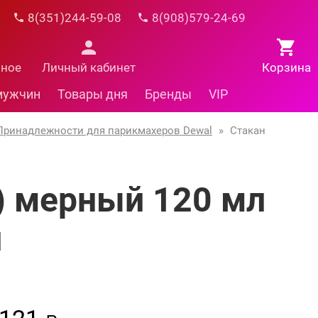
8(351)244-59-08
8(908)579-24-69
нное
Личный кабинет
Корзина
мужчин
Товары дня
Бренды
VIP
Принадлежности для парикмахеров Dewal
»
Стакан
) мерный 120 мл
й