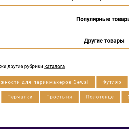
Популярные товар
Другие товары
кже другие рубрики
каталога
жности для парикмахеров Dewal
Футляр
Перчатки
Простыня
Полотенце