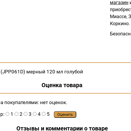
магазин
и
приобрес
Миассе, З
Коркино.
Безопасн
 (JPP061D) мерный 120 мл голубой
Оценка товара
ра покупателями:
нет оценок.
ар:
1
2
3
4
5
Оценить
Отзывы и комментарии о товаре