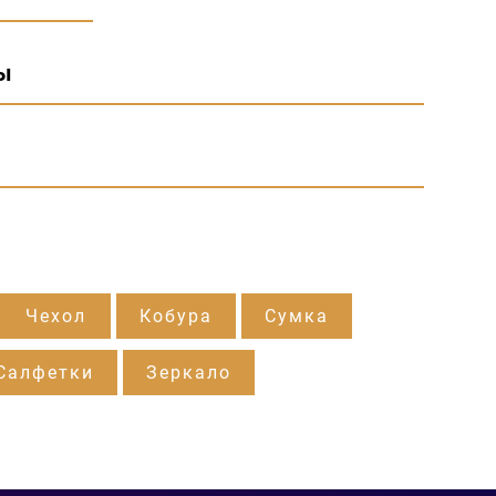
ы
Чехол
Кобура
Сумка
Салфетки
Зеркало