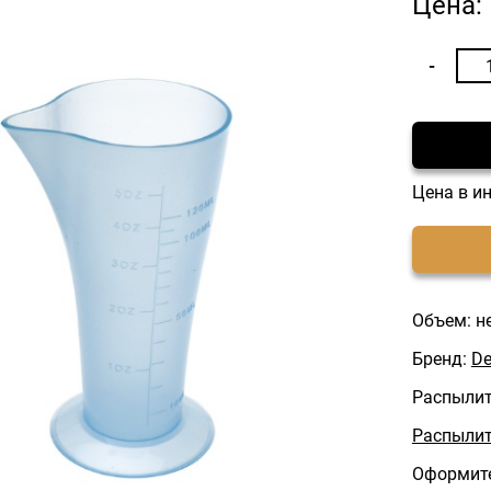
Цена:
Цена в и
Объем: н
Бренд:
De
Распылит
Распылит
Оформите