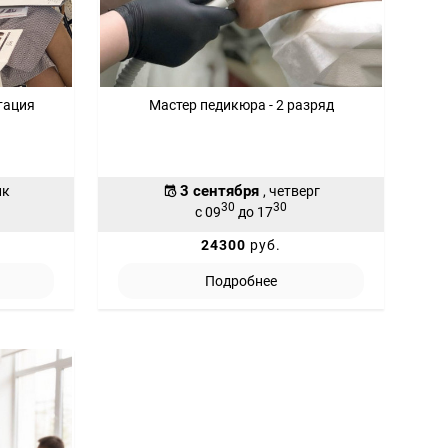
тация
Мастер педикюра - 2 разряд
3 сентября
ик
, четверг
30
30
с 09
до 17
24300
руб.
Подробнее