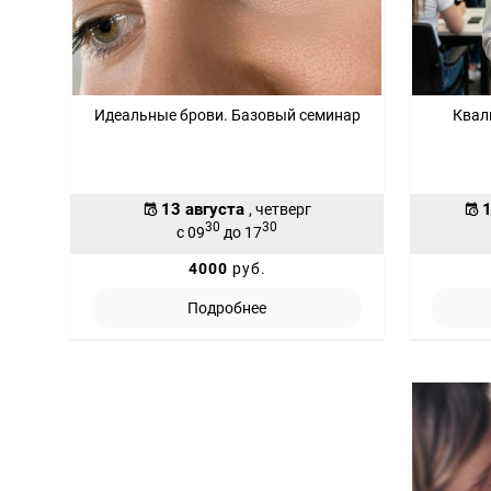
Идеальные брови. Базовый семинар
Квал
13 августа
1
, четверг
30
30
с 09
до 17
4000
руб.
Подробнее