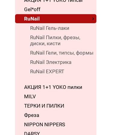
АКЦИЯ 1+1 YOKO типсы
Gel*off
RuNail
RuNail Гель-лаки
RuNail Пилки, фрезы,
диски, кисти
RuNail Гели, типсы, формы
RuNail Электрика
RuNail EXPERT
АКЦИЯ 1+1 YOKO пилки
MILV
ТЕРКИ И ПИЛКИ
Фреза
NIPPON NIPPERS
DARSY