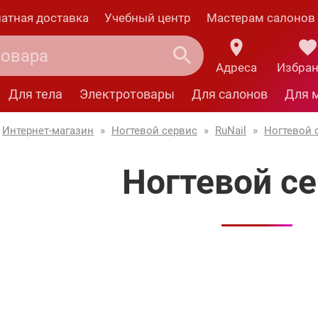
атная доставка
Учебный центр
Мастерам салонов
Адреса
Избра
Для тела
Электротовары
Для салонов
Для 
Интернет-магазин
»
Ногтевой сервис
»
RuNail
»
Ногтевой 
Ногтевой с