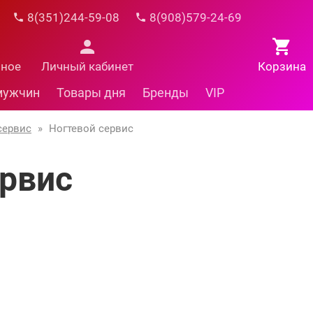
8(351)244-59-08
8(908)579-24-69
нное
Личный кабинет
Корзина
мужчин
Товары дня
Бренды
VIP
сервис
»
Ногтевой сервис
ервис