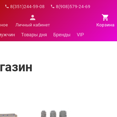
8(351)244-59-08
8(908)579-24-69
нное
Личный кабинет
Корзина
мужчин
Товары дня
Бренды
VIP
газин