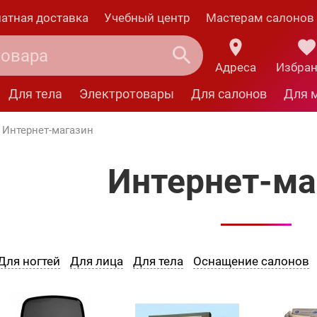
атная доставка
Учебный центр
Мастерам салонов
Адреса
Избра
Для тела
Электротовары
Для салонов
Для 
Интернет-магазин
Интернет-ма
Для ногтей
Для лица
Для тела
Оснащение салонов