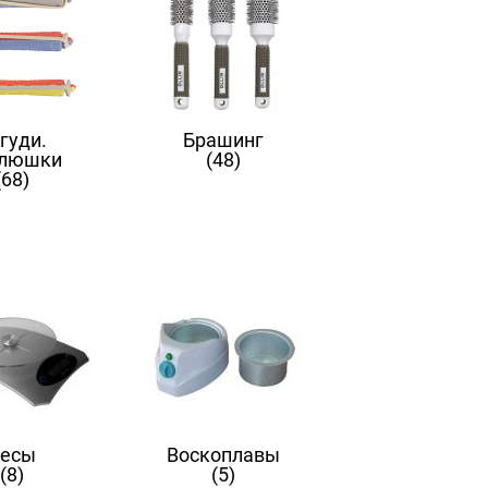
гуди.
Брашинг
люшки
(48)
(68)
есы
Воскоплавы
(8)
(5)