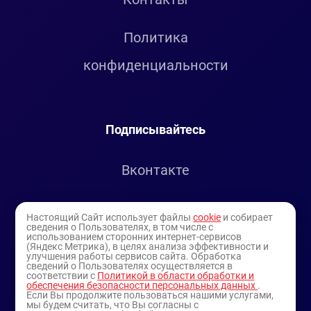
Политика
конфиденциальности
Подписывайтесь
Вконтакте
Telegram
Настоящий Сайт использует файлы
cookie
и собирает
сведения о Пользователях, в том числе с
использованием сторонних интернет-сервисов
Youtube
(Яндекс Метрика), в целях анализа эффективности и
улучшения работы сервисов сайта. Обработка
сведений о Пользователях осуществляется в
соответствии с
Политикой в области обработки и
обеспечения безопасности персональных данных
.
Если Вы продолжите пользоваться нашими услугами,
мы будем считать, что Вы согласны с