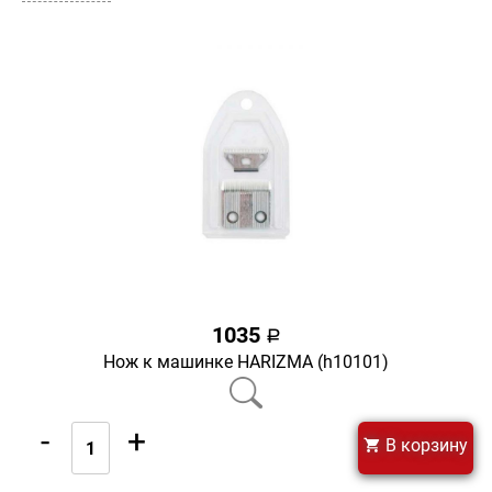
1035
a
Нож к машинке HARIZMA (h10101)
-
+
В корзину