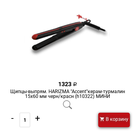
1323
a
Щипцы-выпрям. HARIZMA "Accent"керам-турмалин
15х60 мм черн/красн (h10322) МИНИ
-
+
В корзину