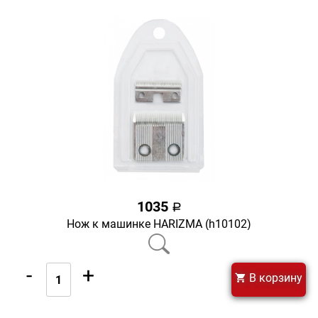
1035
a
Нож к машинке HARIZMA (h10102)
-
+
В корзину